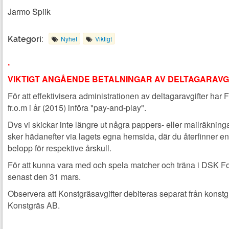
Jarmo Spiik
Nyhet
Viktigt
Kategori:
.
VIKTIGT ANGÅENDE BETALNINGAR AV DELTAGARAVGI
För att effektivisera administrationen av deltagaravgifter har F
fr.o.m i år (2015) införa "pay-and-play".
Dvs vi skickar inte längre ut några pappers- eller mailräknin
sker hädanefter via lagets egna hemsida, där du återfinner en
belopp för respektive årskull.
För att kunna vara med och spela matcher och träna i DSK Fo
senast den 31 mars.
Observera att Konstgräsavgifter debiteras separat från kons
Konstgräs AB.