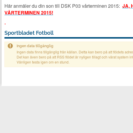
Här anmäler du din son till DSK P03 vårterminen 2015:
JA,
VÅRTERMINEN 2015!
.
Sportbladet Fotboll
Ingen data tillgänglig
Ingen data finns tillgänglig från källan. Detta kan bero på att flödets adres
Det kan även bero på att RSS flödet är nyligen tillagt och vårat system in
Vänligen testa igen om en stund.