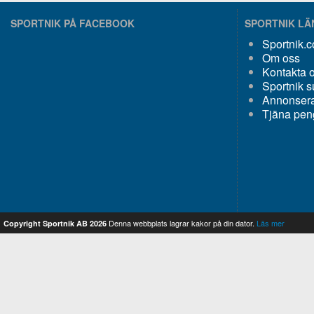
SPORTNIK PÅ FACEBOOK
SPORTNIK L
Sportnik.
Om oss
Kontakta 
Sportnik s
Annonsera
Tjäna pen
Denna webbplats lagrar kakor på din dator.
Läs mer
Copyright Sportnik AB 2026