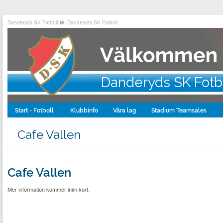
Danderyds SK Fotboll
Danderyds SK Fotboll
Danderyds SK Fotb
Start - Fotboll
Klubbinfo
Våra lag
Stadium Teamsales
Cafe Vallen
Cafe Vallen
Mer information kommer inim kort.