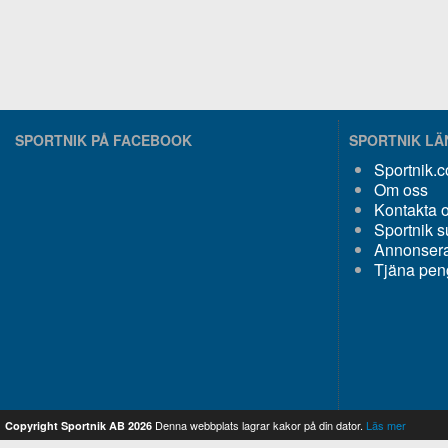
SPORTNIK PÅ FACEBOOK
SPORTNIK L
Sportnik.
Om oss
Kontakta 
Sportnik s
Annonsera
Tjäna pen
Denna webbplats lagrar kakor på din dator.
Läs mer
Copyright Sportnik AB 2026