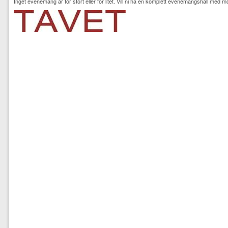
Inget evenemang är för stort eller för litet. Vill ni ha en komplett evenemangshall med möb