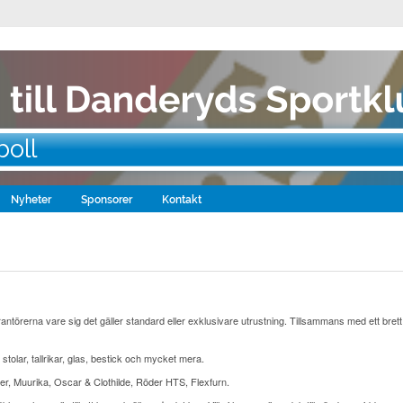
boll
Nyheter
Sponsorer
Kontakt
erantörerna vare sig det gäller standard eller exklusivare utrustning. Tillsammans med ett bret
, stolar, tallrikar, glas, bestick och mycket mera.
ber, Muurika, Oscar & Clothilde, Röder HTS, Flexfurn.