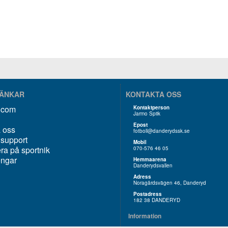
LÄNKAR
KONTAKTA OSS
k.com
Kontaktperson
Jarmo Spiik
Epost
 oss
fotboll@danderydssk.se
 support
Mobil
a på sportnik
070-576 46 05
engar
Hemmaarena
Danderydsvallen
Adress
Noragårdsvägen 46, Danderyd
Postadress
182 38 DANDERYD
Information