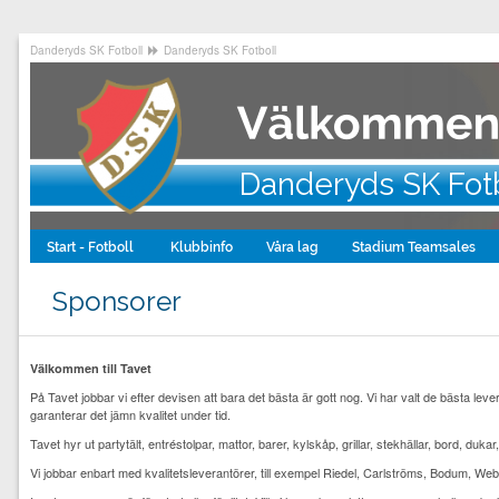
Danderyds SK Fotboll
Danderyds SK Fotboll
Danderyds SK Fot
Start - Fotboll
Klubbinfo
Våra lag
Stadium Teamsales
Sponsorer
Välkommen till Tavet
På Tavet jobbar vi efter devisen att bara det bästa är gott nog. Vi har valt de bästa lev
garanterar det jämn kvalitet under tid.
Tavet hyr ut partytält, entréstolpar, mattor, barer, kylskåp, grillar, stekhällar, bord, dukar
Vi jobbar enbart med kvalitetsleverantörer, till exempel Riedel, Carlströms, Bodum, We