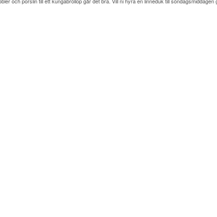
ler och porslin till ett kungabröllop går det bra. Vill ni hyra en linneduk till söndagsmiddagen g