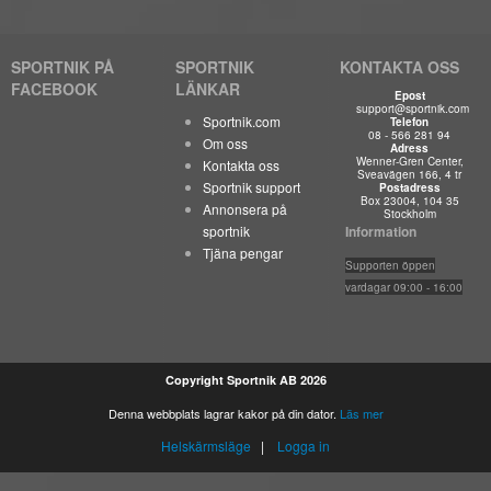
SPORTNIK PÅ
SPORTNIK
KONTAKTA OSS
FACEBOOK
LÄNKAR
Epost
support@sportnik.com
Sportnik.com
Telefon
08 - 566 281 94
Om oss
Adress
Wenner-Gren Center,
Kontakta oss
Sveavägen 166, 4 tr
Sportnik support
Postadress
Box 23004, 104 35
Annonsera på
Stockholm
sportnik
Information
Tjäna pengar
Suppo
rten öppen
vardagar 09:00 - 16:00
Copyright Sportnik AB 2026
Denna webbplats lagrar kakor på din dator.
Läs mer
Helskärmsläge
|
Logga in