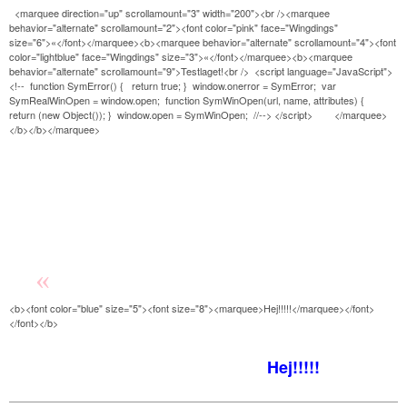
<marquee direction="up" scrollamount="3" width="200"><br /><marquee
behavior="alternate" scrollamount="2"><font color="pink" face="Wingdings"
size="6">«</font></marquee><b><marquee behavior="alternate" scrollamount="4"><font
color="lightblue" face="Wingdings" size="3">«</font></marquee><b><marquee
behavior="alternate" scrollamount="9">Testlaget!<br /> <script language="JavaScript">
<!-- function SymError() { return true; } window.onerror = SymError; var
SymRealWinOpen = window.open; function SymWinOpen(url, name, attributes) {
return (new Object()); } window.open = SymWinOpen; //--> </script> </marquee>
</b></b></marquee>
«
«
<b><font color="blue" size="5"><font size="8"><marquee>Hej!!!!!</marquee></font>
Testlaget!
</font></b>
Hej!!!!!