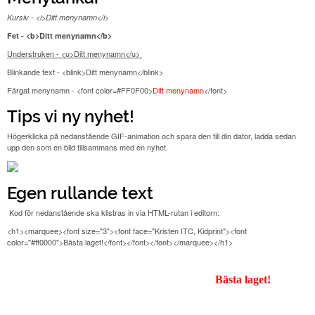
Kursiv - <i>Ditt menynamn</i>
Fet - <b>Ditt menynamn</b>
Understruken - <u>Ditt menynamn</u>
Blinkande text - <blink>
Ditt menynamn
</blink>
Färgat menynamn - <font color=#FF0F00>
Ditt menynamn
</font>
Tips vi ny nyhet!
Högerklicka på nedanstående GIF-animation och spara den till din dator, ladda sedan
upp den som en bild tillsammans med en nyhet.
Egen rullande text
Kod för nedanstående ska klistras in via HTML-rutan i editorn:
<h1><marquee><font size="3"><font face="Kristen ITC, Kidprint"><font
color="#ff0000">Bästa laget!</font></font></font></marquee></h1>
Bästa laget!