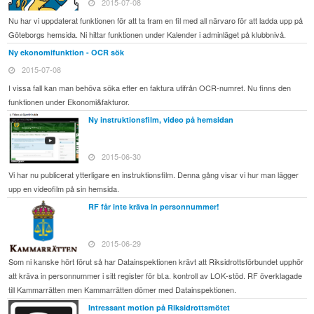
2015-07-08
Nu har vi uppdaterat funktionen för att ta fram en fil med all närvaro för att ladda upp på
Göteborgs hemsida. Ni hittar funktionen under Kalender i adminläget på klubbnivå.
Ny ekonomifunktion - OCR sök
2015-07-08
I vissa fall kan man behöva söka efter en faktura utifrån OCR-numret. Nu finns den
funktionen under Ekonomi&fakturor.
Ny instruktionsfilm, video på hemsidan
2015-06-30
Vi har nu publicerat ytterligare en instruktionsfilm. Denna gång visar vi hur man lägger
upp en videofilm på sin hemsida.
RF får inte kräva in personnummer!
2015-06-29
Som ni kanske hört förut så har Datainspektionen krävt att Riksidrottsförbundet upphör
att kräva in personnummer i sitt register för bl.a. kontroll av LOK-stöd. RF överklagade
till Kammarrätten men Kammarrätten dömer med Datainspektionen.
Intressant motion på Riksidrottsmötet