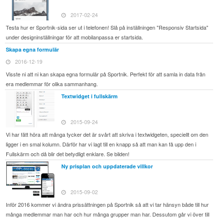
2017-02-24
Testa hur er Sportnik-sida ser ut i telefonen! Slå på inställningen "Responsiv Startsida"
under designinställningar för att mobilanpassa er startsida.
Skapa egna formulär
2016-12-19
Visste ni att ni kan skapa egna formulär på Sportnik. Perfekt för att samla in data från
era medlemmar för olika sammanhang.
Textwidget i fullskärm
2015-09-24
Vi har fått höra att många tycker det är svårt att skriva i textwidgeten, speciellt om den
ligger i en smal kolumn. Därför har vi lagt till en knapp så att man kan få upp den i
Fullskärm och då blir det betydligt enklare. Se bilden!
Ny prisplan och uppdaterade villkor
2015-09-02
Inför 2016 kommer vi ändra prissättningen på Sportnik så att vi tar hänsyn både till hur
många medlemmar man har och hur många grupper man har. Dessutom går vi över till