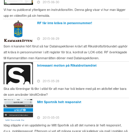
2015-06-30
Vi har nu publicerat ytterligare en instruktionsfilm. Denna gång visar vi hur man lägger
upp en videofilm på sin hemsida.
RF får inte kräva in personnummer!
2015-06-29
Som ni kanske hört förut så har Datainspektionen krävt att Riksidrottsförbundet upphör
att kräva in personnummer i sitt register för bl.a. kontroll av LOK-stöd. RF överklagade
till Kammarrätten men Kammarrätten dömer med Datainspektionen.
Intressant motion på Riksidrottsmötet
2015-05-28
Ska alla föreningar få 6kr i stöd för att man har två ledare med på en aktivitet eller bara
de som använder IdrottOnline?
Mitt Sportnik helt responsivt
2015-05-05
Idag släppte vi en uppdatering av Mitt Sportnik så att det numera är helt responsivt,
d.v.s. mobilanpassat. Eftersom vi vet att många svarar på kallelser via mail i mobilen så