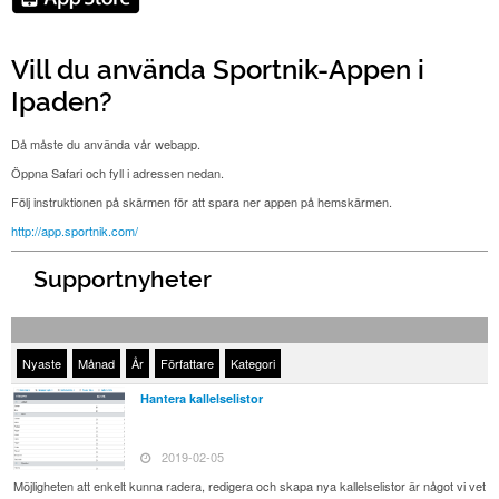
Vill du använda Sportnik-Appen i
Ipaden?
Då måste du använda vår webapp.
Öppna Safari och fyll i adressen nedan.
Följ instruktionen på skärmen för att spara ner appen på hemskärmen.
http://app.sportnik.com/
Supportnyheter
Nyaste
Månad
År
Författare
Kategori
Hantera kallelselistor
2019-02-05
Möjligheten att enkelt kunna radera, redigera och skapa nya kallelselistor är något vi vet