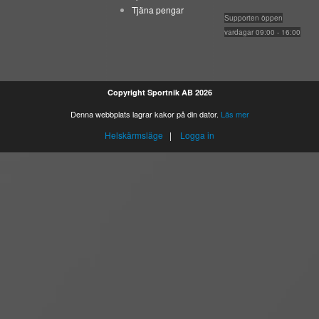
Tjäna pengar
Suppo
rten öppen
vardagar 09:00 - 16:00
Copyright Sportnik AB 2026
Denna webbplats lagrar kakor på din dator.
Läs mer
Helskärmsläge
|
Logga in