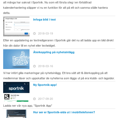
att många har saknat i Sportnik. Nu som ett första steg i en förbättrad
kalenderhantering släpper vi nu en funktion för att på ett och samma ställe hantera
detta.
Infoga bild i text
2018-03-19
Efter en uppdatering av textredigeraren i Sportnik går det nu att ladda upp en bild direkt
från din dator till en nyhet eller textwidget.
Återkoppling på nyhetsinlägg
2018-03-16
Vi har infört gilla-markeringar på nyhetsinlägg. Ett bra sätt att få återkoppling på att
medlemmar läser och uppskattar de nyheterna som läggs ut på era klubb- och lagsidor.
Ny Sportnik-app!
2017-09-20
Ladda ner vår nya app, "Sportnik App"
Hur ser er Sportnik-sida ut i mobiltelefonen?