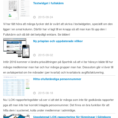
Textwidget i fullskärm
2015-09-24
Vi har fått höra att många tycker det är svårt att skriva i textwidgeten, speciellt om den
ligger i en smal kolumn. Därför har vi lagt till en knapp så att man kan få upp den i
Fullskärm och då blir det betydligt enklare. Se bilden!
Ny prisplan och uppdaterade villkor
2015-09-02
Inför 2016 kommer vi ändra prissättningen på Sportnik så att vi tar hänsyn både till hur
många medlemmar man har och hur många grupper man har. Dessutom går vi över till
en avtalsperiod om tre månader (per kvartal) och kvartalsvis avgiftsfakturering.
Hitta ofullständiga personnummer
2015-08-18
Nu i LOK-rapporteringstider så ser vi att det är många som inte får godkända rapporter
pga att man inte har korrekt inlagda personnummer. Det finns en bra funktion för att
hitta dem i systemet, kolla under medlemmar i adminläge.
Uppdaterad LOK-rapportering för föreningar i Göteborg