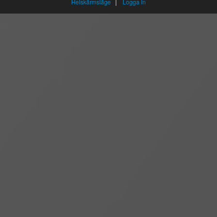
Helskärmsläge
|
Logga in