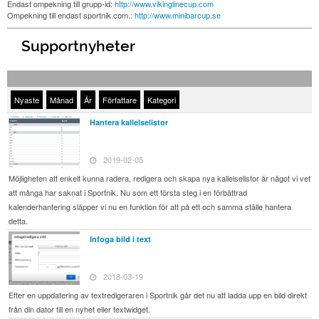
Endast ompekning till grupp-id:
http://www.vikinglinecup.com
Ompekning till endast sportnik.com.:
http://www.minibarcup.se
Supportnyheter
Nyaste
Månad
År
Författare
Kategori
Hantera kallelselistor
2019-02-05
Möjligheten att enkelt kunna radera, redigera och skapa nya kallelselistor är något vi vet
att många har saknat i Sportnik. Nu som ett första steg i en förbättrad
kalenderhantering släpper vi nu en funktion för att på ett och samma ställe hantera
detta.
Infoga bild i text
2018-03-19
Efter en uppdatering av textredigeraren i Sportnik går det nu att ladda upp en bild direkt
från din dator till en nyhet eller textwidget.