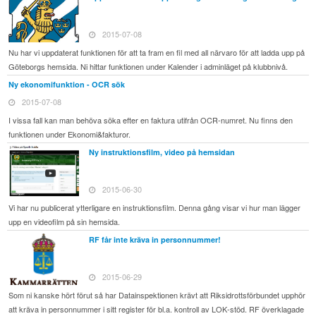
2015-07-08
Nu har vi uppdaterat funktionen för att ta fram en fil med all närvaro för att ladda upp på
Göteborgs hemsida. Ni hittar funktionen under Kalender i adminläget på klubbnivå.
Ny ekonomifunktion - OCR sök
2015-07-08
I vissa fall kan man behöva söka efter en faktura utifrån OCR-numret. Nu finns den
funktionen under Ekonomi&fakturor.
Ny instruktionsfilm, video på hemsidan
2015-06-30
Vi har nu publicerat ytterligare en instruktionsfilm. Denna gång visar vi hur man lägger
upp en videofilm på sin hemsida.
RF får inte kräva in personnummer!
2015-06-29
Som ni kanske hört förut så har Datainspektionen krävt att Riksidrottsförbundet upphör
att kräva in personnummer i sitt register för bl.a. kontroll av LOK-stöd. RF överklagade