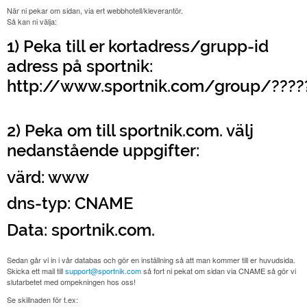
När ni pekar om sidan, via ert webbhotell/kleverantör.
Så kan ni välja:
1) Peka till er kortadress/grupp-id
adress på sportnik:
http://www.sportnik.com/group/????
2) Peka om till sportnik.com. välj
nedanstående uppgifter:
värd: www
dns-typ: CNAME
Data: sportnik.com.
Sedan går vi in i vår databas och gör en inställning så att man kommer till er huvudsida.
Skicka ett mail till
support@sportnik.com
så fort ni pekat om sidan via CNAME så gör vi
slutarbetet med ompekningen hos oss!
Se skillnaden för t.ex: