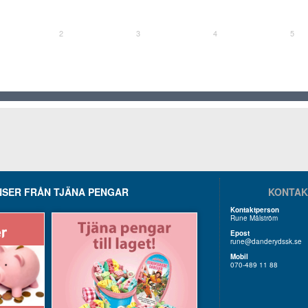
2
3
4
5
SER FRÅN TJÄNA PENGAR
KONTAK
Kontaktperson
Rune Målström
Epost
rune@danderydssk.se
Mobil
070-489 11 88