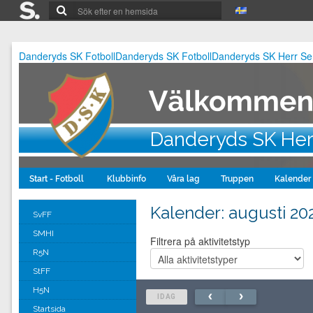
Danderyds SK Fotboll
Danderyds SK Fotboll
Danderyds SK Herr Se
Danderyds SK Her
Start - Fotboll
Klubbinfo
Våra lag
Truppen
Kalender
Kalender
: augusti 20
SvFF
SMHI
Filtrera på aktivitetstyp
R5N
StFF
H5N
IDAG
Startsida