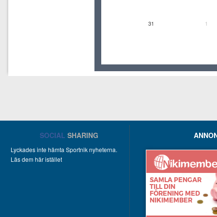
31
1
SOCIAL
SHARING
ANNON
Lyckades inte hämta Sportnik nyheterna.
Läs dem här istället