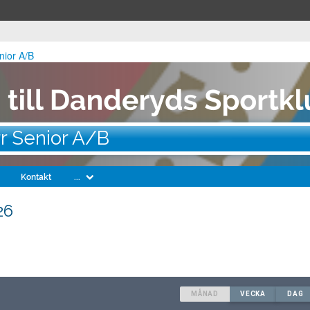
nior A/B
r Senior A/B
Kontakt
...
26
MÅNAD
VECKA
DAG