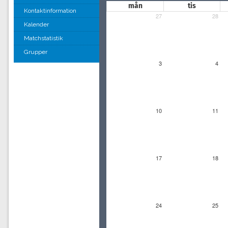
mån
tis
Kontaktinformation
27
28
Kalender
Matchstatistik
Grupper
3
4
10
11
17
18
24
25