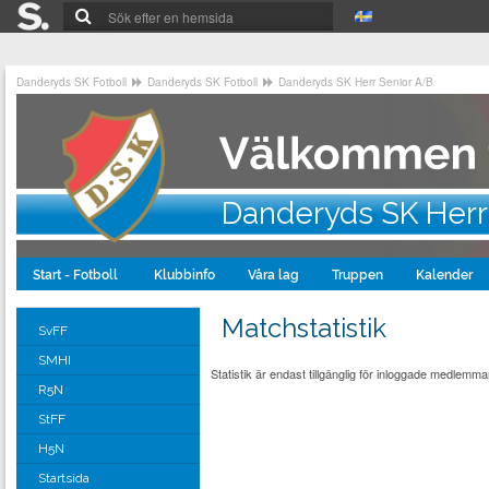
Danderyds SK Fotboll
Danderyds SK Fotboll
Danderyds SK Herr Senior A/B
Danderyds SK Herr
Start - Fotboll
Klubbinfo
Våra lag
Truppen
Kalender
Matchstatistik
SvFF
SMHI
Statistik är endast tillgänglig för inloggade medlemmar
R5N
StFF
H5N
Startsida