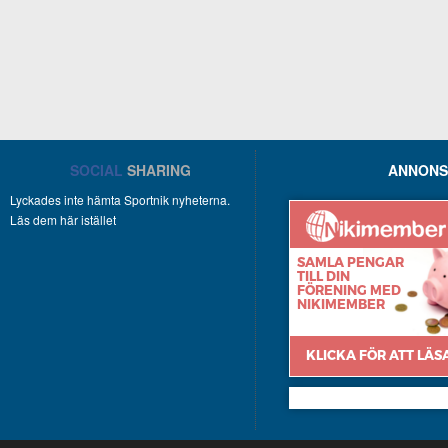
SOCIAL
SHARING
ANNONS
Lyckades inte hämta Sportnik nyheterna.
Läs dem här istället
Nikimember