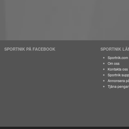
SPORTNIK PÅ FACEBOOK
SPORTNIK L
Sportnik.com
Om oss
Kontakta oss
Sportnik supp
Annonsera på
Tjäna pengar