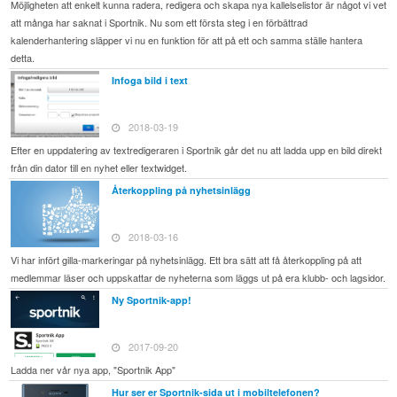
Möjligheten att enkelt kunna radera, redigera och skapa nya kallelselistor är något vi vet
att många har saknat i Sportnik. Nu som ett första steg i en förbättrad
kalenderhantering släpper vi nu en funktion för att på ett och samma ställe hantera
detta.
Infoga bild i text
2018-03-19
Efter en uppdatering av textredigeraren i Sportnik går det nu att ladda upp en bild direkt
från din dator till en nyhet eller textwidget.
Återkoppling på nyhetsinlägg
2018-03-16
Vi har infört gilla-markeringar på nyhetsinlägg. Ett bra sätt att få återkoppling på att
medlemmar läser och uppskattar de nyheterna som läggs ut på era klubb- och lagsidor.
Ny Sportnik-app!
2017-09-20
Ladda ner vår nya app, "Sportnik App"
Hur ser er Sportnik-sida ut i mobiltelefonen?