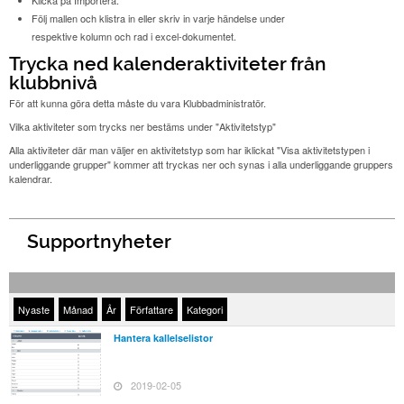
Följ mallen och klistra in eller skriv in varje händelse under
respektive kolumn och rad i excel-dokumentet.
Trycka ned kalenderaktiviteter från
klubbnivå
För att kunna göra detta måste du vara Klubbadministratör.
Vilka aktiviteter som trycks ner bestäms under "Aktivitetstyp"
Alla aktiviteter där man väljer en aktivitetstyp som har iklickat "
Visa aktivitetstypen i
underliggande grupper" kommer att tryckas ner och synas i alla underliggande gruppers
kalendrar
.
Supportnyheter
Nyaste
Månad
År
Författare
Kategori
Hantera kallelselistor
2019-02-05