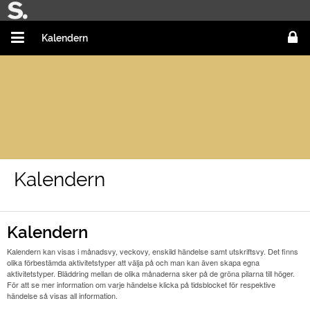
Kalendern
Kalendern
Kalendern
Kalendern kan visas i månadsvy, veckovy, enskild händelse samt utskriftsvy. Det finns
olika förbestämda aktivitetstyper att välja på och man kan även skapa egna
aktivitetstyper. Bläddring mellan de olika månaderna sker på de gröna pilarna till höger.
För att se mer information om varje händelse klicka på tidsblocket för respektive
händelse så visas all information.