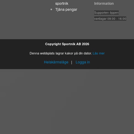
sportnik
Information
Tjäna pengar
Suppo
rten öppen
vardagar 09:00 - 16:00
Copyright Sportnik AB 2026
Denna webbplats lagrar kakor på din dator.
Läs mer
Helskärmsläge
|
Logga in