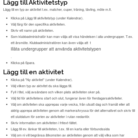
Lägg till Aktivitetstyp
Lägg till en typ av aktivitet t.ex. matcher, cuper, träning, tävling, möte m.fl.
Klicka på Lägg till aktivitetstyp (under Kalendrar).
Välj färg för den specifika aktiviteten.
Skriv ett namn på aktiviteten.
Som klubbadministratör kan man välja att visa händelsen i alla undergrupper. T.ex.
ett årsmöte. Klubbadministratören kan även välja att
t
illåta undergrupper att använda aktivitetstypen
.
Klicka på Spara.
Lägg till en aktivitet
Klicka på "Ny aktivitet" (under Kalendrar).
Välj vilken typ av aktvitet du ska lägga till.
Fyll i titel, välj avsändare och vilken plats aktiviteten sker på.
Välj tid för aktivitetens start och slut, fungerar även för flerdagarsaktiviteter.
Välj om aktiviteten ska upprepas varje vecka, från utsatt dag och framåt eller att
aldrig upprepa aktiviteten genom att markera/kryssa för det alternativet och skriv till
ett slutdatum för serien av aktiviteter i rutan nedanför.
Skriv information om aktiviteten i fritext-fältet.
Lägg till ev. länkar till aktiviteten, t.ex. till en karta eller förbundssida
Välj om ni vill begränsa åtkomsten av aktiviteten genom att välj vilka som har