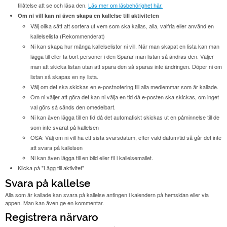
tillåtelse att se och läsa den.
Läs mer om läsbehörighet här.
Om ni vill kan ni även skapa en kallelse till aktiviteten
Välj olika sätt att sortera ut vem som ska kallas, alla, valfria eller använd en
kallelselista (Rekommenderat)
Ni kan skapa hur många kallelselistor ni vill. När man skapat en lista kan man
lägga till eller ta bort personer i den Sparar man listan så ändras den. Väljer
man att skicka listan utan att spara den så sparas inte ändringen. Döper ni om
listan så skapas en ny lista.
Välj om det ska skickas en e-postnotering till alla medlemmar som är kallade.
Om ni väljer att göra det kan ni välja en tid då e-posten ska skickas, om inget
val görs så sänds den omedelbart.
Ni kan även lägga till en tid då det automatiskt skickas ut en påminnelse till de
som inte svarat på kallelsen
OSA: Välj om ni vill ha ett sista svarsdatum, efter vald datum/tid så går det inte
att svara på kallelsen
Ni kan även lägga till en bild eller fil i kallelsemailet.
Klicka på "Lägg till aktivitet"
Svara på kallelse
Alla som är kallade kan svara på kallelse antingen i kalendern på hemsidan eller via
appen. Man kan även ge en kommentar.
Registrera närvaro