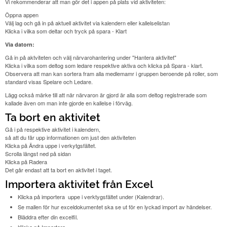
Vi rekommenderar att man gör det i appen på plats vid aktiviteten:
Öppna appen
Välj lag och gå in på aktuell aktivitet via kalendern eller kallelselistan
Klicka i vilka som deltar och tryck på spara - Klart
Via datorn:
Gå in på aktviteten och välj närvarohantering under "Hantera aktivitet"
Klicka i vilka som deltog som ledare respektive aktiva och klicka på Spara - klart.
Observera att man kan sortera fram alla medlemamr i gruppen beroende på roller, som
standard visas Spelare och Ledare.
Lägg också märke till att när närvaron är gjord är alla som deltog registrerade som
kallade även om man inte gjorde en kallelse i förväg.
Ta bort en aktivitet
Gå i på respektive aktivitet i kalendern,
så att du får upp informationen om just den aktiviteten
Klicka på Ändra uppe i verkytgsfältet.
Scrolla längst ned på sidan
Klicka på Radera
Det går endast att ta bort en aktivitet i taget.
Importera aktivitet från Excel
Klicka på importera uppe i verktygsfältet under (Kalendrar).
Se mallen för hur exceldokumentet ska se ut för en lyckad import av händelser.
Bläddra efter din excelfil.
Klicka på Importera.