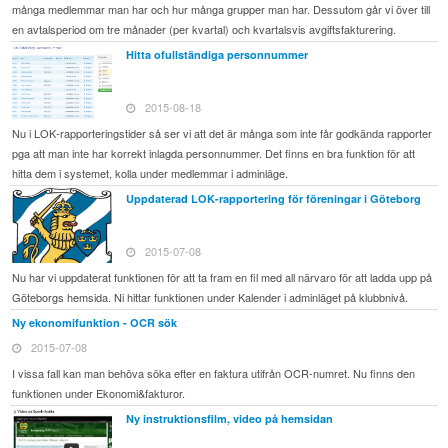
många medlemmar man har och hur många grupper man har. Dessutom går vi över till
en avtalsperiod om tre månader (per kvartal) och kvartalsvis avgiftsfakturering.
Hitta ofullständiga personnummer
2015-08-18
Nu i LOK-rapporteringstider så ser vi att det är många som inte får godkända rapporter
pga att man inte har korrekt inlagda personnummer. Det finns en bra funktion för att
hitta dem i systemet, kolla under medlemmar i adminläge.
Uppdaterad LOK-rapportering för föreningar i Göteborg
2015-07-08
Nu har vi uppdaterat funktionen för att ta fram en fil med all närvaro för att ladda upp på
Göteborgs hemsida. Ni hittar funktionen under Kalender i adminläget på klubbnivå.
Ny ekonomifunktion - OCR sök
2015-07-08
I vissa fall kan man behöva söka efter en faktura utifrån OCR-numret. Nu finns den
funktionen under Ekonomi&fakturor.
Ny instruktionsfilm, video på hemsidan