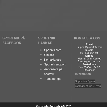
SPORTNIK PÅ
SPORTNIK
KONTAKTA OSS
FACEBOOK
LÄNKAR
Epost
support@sportnik.com
Sportnik.com
Telefon
08 - 566 281 94
Om oss
Adress
Wenner-Gren Center,
Kontakta oss
Sveavägen 166, 4 tr
Sportnik support
Postadress
Box 23004, 104 35
Annonsera på
Stockholm
sportnik
Information
Tjäna pengar
Suppo
rten öppen
vardagar 09:00 - 16:00
Copyright Sportnik AB 2026