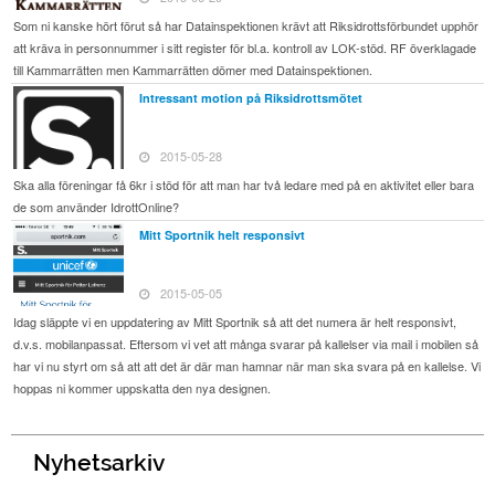
Som ni kanske hört förut så har Datainspektionen krävt att Riksidrottsförbundet upphör
att kräva in personnummer i sitt register för bl.a. kontroll av LOK-stöd. RF överklagade
till Kammarrätten men Kammarrätten dömer med Datainspektionen.
Intressant motion på Riksidrottsmötet
2015-05-28
Ska alla föreningar få 6kr i stöd för att man har två ledare med på en aktivitet eller bara
de som använder IdrottOnline?
Mitt Sportnik helt responsivt
2015-05-05
Idag släppte vi en uppdatering av Mitt Sportnik så att det numera är helt responsivt,
d.v.s. mobilanpassat. Eftersom vi vet att många svarar på kallelser via mail i mobilen så
har vi nu styrt om så att att det är där man hamnar när man ska svara på en kallelse. Vi
hoppas ni kommer uppskatta den nya designen.
Nyhetsarkiv