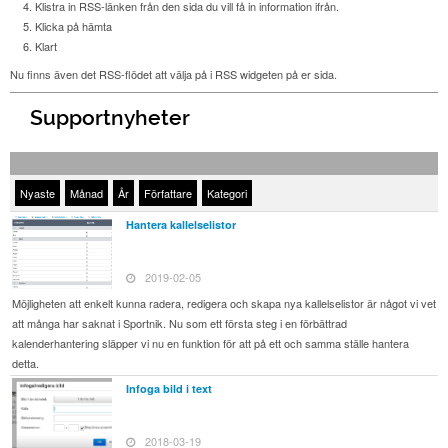
Klistra in RSS-länken från den sida du vill få in information ifrån.
Klicka på hämta
Klart
Nu finns även det RSS-flödet att välja på i RSS widgeten på er sida.
Supportnyheter
Nyaste
Månad
År
Författare
Kategori
Hantera kallelselistor
2019-02-05
Möjligheten att enkelt kunna radera, redigera och skapa nya kallelselistor är något vi vet
att många har saknat i Sportnik. Nu som ett första steg i en förbättrad
kalenderhantering släpper vi nu en funktion för att på ett och samma ställe hantera
detta.
Infoga bild i text
2018-03-19