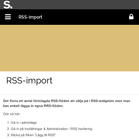
RSS-import
RSS-import
Det finns ett antal förinlagda RSS-flöden att välja på i RSS-widgeten men man
kan enkelt lägga in egna RRS-flöden.
Gör så här:
Gå in i adminläge.
Gå in på Inställningar & Administration / RSS hantering
Klicka på fliken "Lägg till RSS"