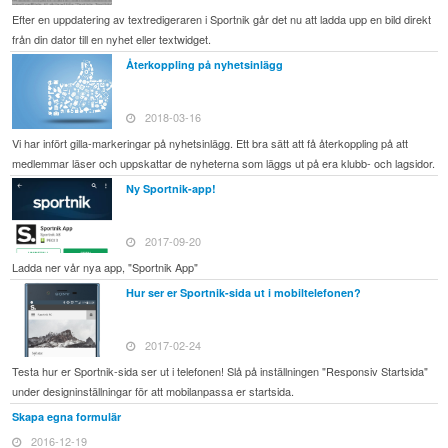
Efter en uppdatering av textredigeraren i Sportnik går det nu att ladda upp en bild direkt
från din dator till en nyhet eller textwidget.
Återkoppling på nyhetsinlägg
2018-03-16
Vi har infört gilla-markeringar på nyhetsinlägg. Ett bra sätt att få återkoppling på att
medlemmar läser och uppskattar de nyheterna som läggs ut på era klubb- och lagsidor.
Ny Sportnik-app!
2017-09-20
Ladda ner vår nya app, "Sportnik App"
Hur ser er Sportnik-sida ut i mobiltelefonen?
2017-02-24
Testa hur er Sportnik-sida ser ut i telefonen! Slå på inställningen "Responsiv Startsida"
under designinställningar för att mobilanpassa er startsida.
Skapa egna formulär
2016-12-19