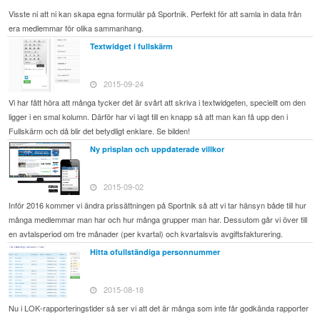
Visste ni att ni kan skapa egna formulär på Sportnik. Perfekt för att samla in data från
era medlemmar för olika sammanhang.
Textwidget i fullskärm
2015-09-24
Vi har fått höra att många tycker det är svårt att skriva i textwidgeten, speciellt om den
ligger i en smal kolumn. Därför har vi lagt till en knapp så att man kan få upp den i
Fullskärm och då blir det betydligt enklare. Se bilden!
Ny prisplan och uppdaterade villkor
2015-09-02
Inför 2016 kommer vi ändra prissättningen på Sportnik så att vi tar hänsyn både till hur
många medlemmar man har och hur många grupper man har. Dessutom går vi över till
en avtalsperiod om tre månader (per kvartal) och kvartalsvis avgiftsfakturering.
Hitta ofullständiga personnummer
2015-08-18
Nu i LOK-rapporteringstider så ser vi att det är många som inte får godkända rapporter