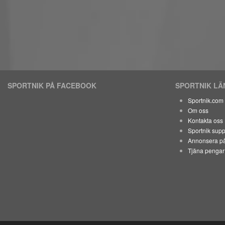
SPORTNIK PÅ FACEBOOK
SPORTNIK L
Sportnik.com
Om oss
Kontakta oss
Sportnik supp
Annonsera på
Tjäna pengar