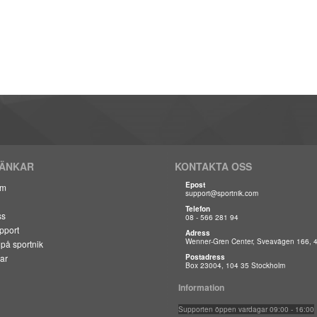
LÄNKAR
KONTAKTA OSS
Epost
om
support@sportnik.com
Telefon
ss
08 - 566 281 94
pport
Adress
Wenner-Gren Center, Sveavägen 166, 4 
på sportnik
ar
Postadress
Box 23004, 104 35 Stockholm
Information
Suppo
rten öppen vardagar 09:00 - 16:00