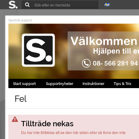
Sportnik support
Start support
Supportnyheter
Instruktioner
Tips & Trix
Fel
Tillträde nekas
Du har inte tillåtelse att se den här sidan eller så finns den inte