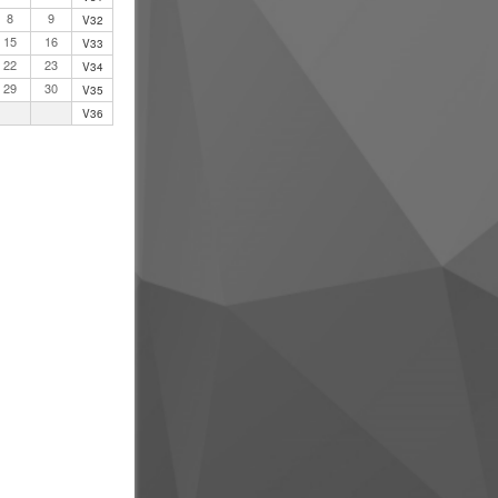
8
9
V32
15
16
V33
22
23
V34
29
30
V35
V36