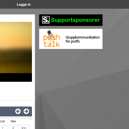
Logga in
Lör
Sön
1
2
V31