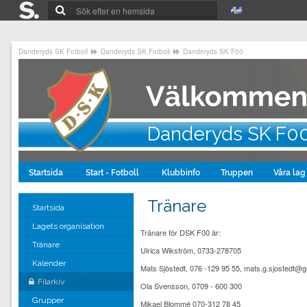
Danderyds SK Fotboll
Danderyds SK Fotboll
Danderyds SK F00
Danderyds SK F0
Startsida
Start - Fotboll
Klubbinfo
Truppen
Våra lag
Tränare
Startsida
Lagets organisation
Tränare för DSK F00 är:
Tränare
Ulrica Wikström, 0733-278705
Kalender
Mats Sjöstedt, 076 -129 95 55, mats.g.sjostedt@
Filarkiv
Ola Svensson, 0709 - 600 300
Grupper
Mikael Blommé 070-312 78 45