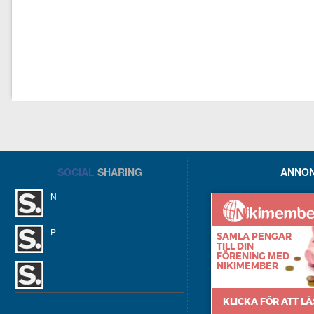
SOCIAL
SHARING
ANNON
N
P