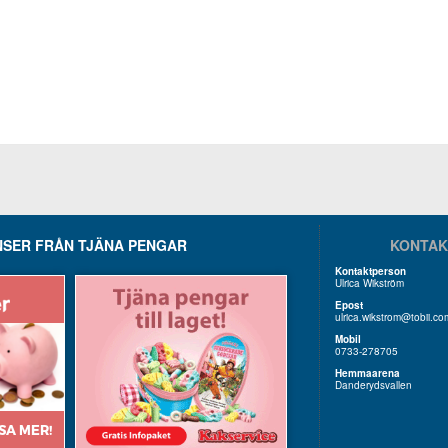
SER FRÅN TJÄNA PENGAR
KONTAK
Kontaktperson
Ulrica Wikström
Epost
ulrica.wikstrom@tobii.co
Mobil
0733-278705
Hemmaarena
Danderydsvallen