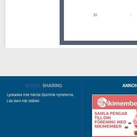
31
1
SOCIAL
SHARING
ANNON
Lyckades inte hämta Sportnik nyheterna.
Läs dem här istället