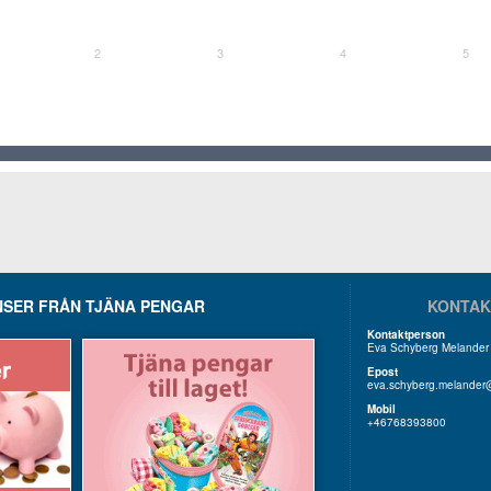
2
3
4
5
SER FRÅN TJÄNA PENGAR
KONTAK
Kontaktperson
Eva Schyberg Melander
Epost
eva.schyberg.melander
Mobil
+46768393800