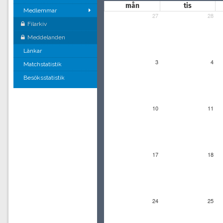
mån
tis
Medlemmar
27
28
Filarkiv
Meddelanden
Länkar
3
4
Matchstatistik
Besöksstatistik
10
11
17
18
24
25