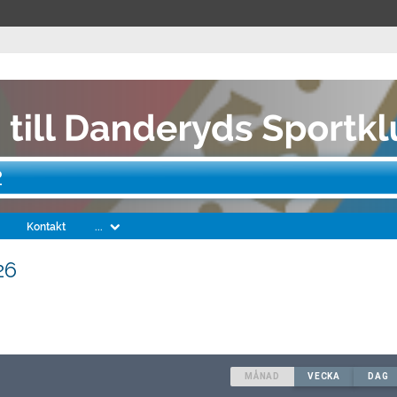
2
Kontakt
...
26
MÅNAD
VECKA
DAG