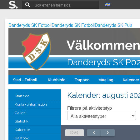
Danderyds SK Fotboll
Danderyds SK Fotboll
Danderyds SK P02
Danderyds SK P0
Start - Fotboll
Klubbinfo
Truppen
Våra lag
Kalender
Kalender
: augusti 20
Startsida
Kontaktinformation
Filtrera på aktivitetstyp
Galleri
Statistik
Kalender
IDAG
Gästbok