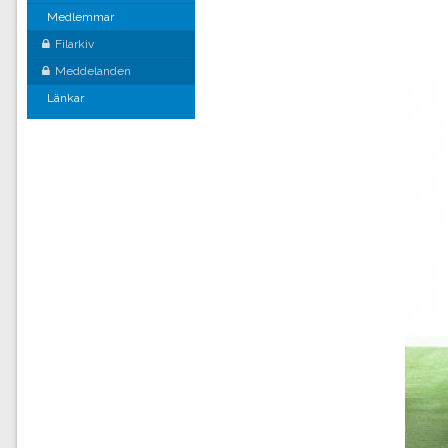
Medlemmar
Filarkiv
Meddelanden
Länkar