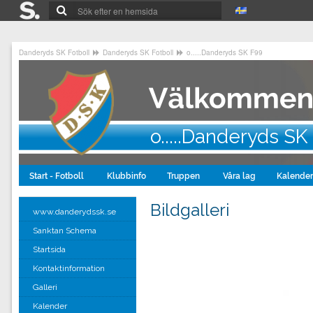
Danderyds SK Fotboll
Danderyds SK Fotboll
o.....Danderyds SK F99
o.....Danderyds SK
Start - Fotboll
Klubbinfo
Truppen
Våra lag
Kalende
Bildgalleri
www.danderydssk.se
Sanktan Schema
Startsida
Kontaktinformation
Galleri
Kalender