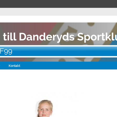
 F99
r
Kontakt