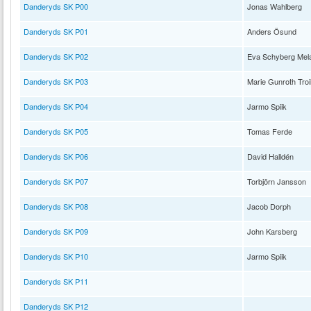
Danderyds SK P00
Jonas Wahlberg
Danderyds SK P01
Anders Ösund
Danderyds SK P02
Eva Schyberg Mel
Danderyds SK P03
Marie Gunroth Troil
Danderyds SK P04
Jarmo Spiik
Danderyds SK P05
Tomas Ferde
Danderyds SK P06
David Halldén
Danderyds SK P07
Torbjörn Jansson
Danderyds SK P08
Jacob Dorph
Danderyds SK P09
John Karsberg
Danderyds SK P10
Jarmo Spiik
Danderyds SK P11
Danderyds SK P12