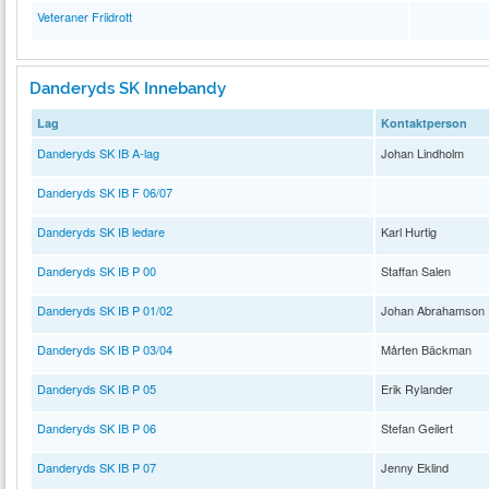
Veteraner Friidrott
Danderyds SK Innebandy
Lag
Kontaktperson
Danderyds SK IB A-lag
Johan Lindholm
Danderyds SK IB F 06/07
Danderyds SK IB ledare
Karl Hurtig
Danderyds SK IB P 00
Staffan Salen
Danderyds SK IB P 01/02
Johan Abrahamson
Danderyds SK IB P 03/04
Mårten Bäckman
Danderyds SK IB P 05
Erik Rylander
Danderyds SK IB P 06
Stefan Geilert
Danderyds SK IB P 07
Jenny Eklind