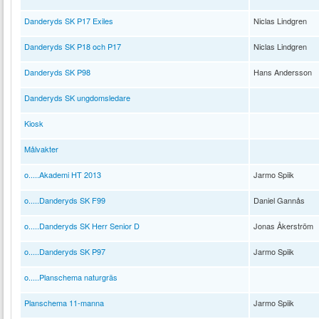
Danderyds SK P17 Exiles
Niclas Lindgren
Danderyds SK P18 och P17
Niclas Lindgren
Danderyds SK P98
Hans Andersson
Danderyds SK ungdomsledare
Kiosk
Målvakter
o.....Akademi HT 2013
Jarmo Spiik
o.....Danderyds SK F99
Daniel Gannås
o.....Danderyds SK Herr Senior D
Jonas Åkerström
o.....Danderyds SK P97
Jarmo Spiik
o.....Planschema naturgräs
Planschema 11-manna
Jarmo Spiik