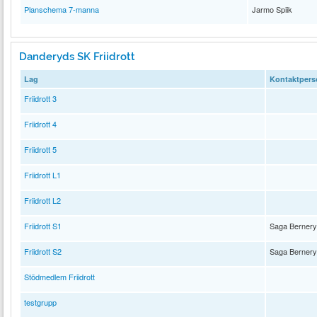
Planschema 7-manna
Jarmo Spiik
Danderyds SK Friidrott
Lag
Kontaktpers
Friidrott 3
Friidrott 4
Friidrott 5
Friidrott L1
Friidrott L2
Friidrott S1
Saga Berner
Friidrott S2
Saga Berner
Stödmedlem Friidrott
testgrupp