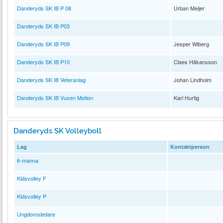
Danderyds SK IB P 08
Urban Meijer
Danderyds SK IB P03
Danderyds SK IB P09
Jesper Wiberg
Danderyds SK IB P10
Claes Håkansson
Danderyds SK IB Veteranlag
Johan Lindholm
Danderyds SK IB Vuxen Motion
Karl Hurtig
Danderyds SK Volleyboll
Lag
Kontaktperson
6-manna
Kidsvolley F
Kidsvolley P
Ungdomsledare