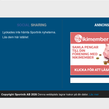
SOCIAL
SHARING
ANNONS
Lyckades inte hämta Sportnik nyheterna.
Läs dem här istället
Nikimember
Denna webbplats lagrar kakor på din dator.
Läs mer
Copyright Sportnik AB 2026