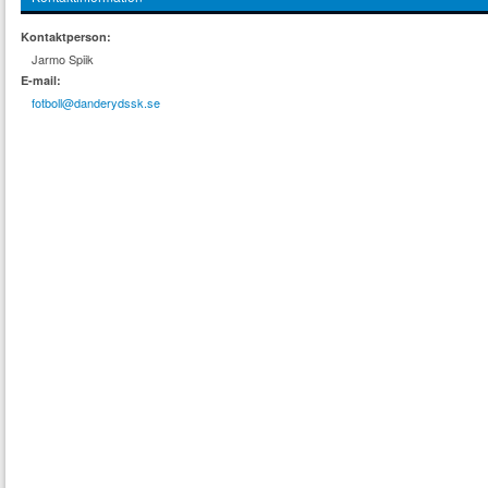
Kontaktperson:
Jarmo Spiik
E-mail:
fotboll@danderydssk.se