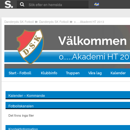
Danderyds SK Fotboll
Danderyds SK Fotboll
o.....Akademi HT 2013
o.....Akademi HT 20
Start - Fotboll
Klubbinfo
Truppen
Våra lag
Kalender
Kalender – Kommande
Fotbollskanalen
Det finns inga filer
Kontaktinformation