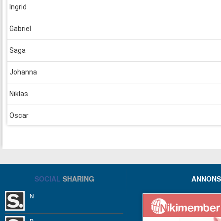
Ingrid
Gabriel
Saga
Johanna
Niklas
Oscar
David
Movitz
SOCIAL
SHARING
ANNONS
Oscar
N
Felix
P