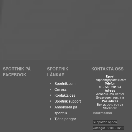
SPORTNIK PÅ
SPORTNIK
KONTAKTA OSS
FACEBOOK
LÄNKAR
Epost
support@sportnik.com
Sportnik.com
Telefon
08 - 566 281 94
Om oss
Adress
Wenner-Gren Center,
Kontakta oss
Sveavägen 166, 4 tr
Sportnik support
Postadress
Box 23004, 104 35
Annonsera på
Stockholm
sportnik
Information
Tjäna pengar
Suppo
rten öppen
vardagar 09:00 - 16:00