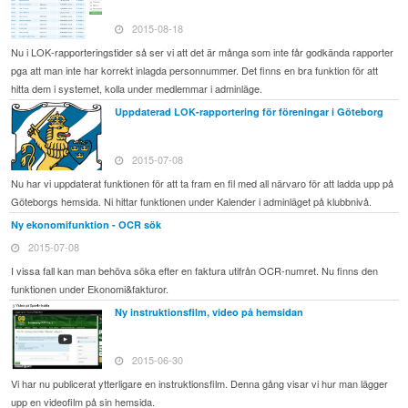
2015-08-18
Nu i LOK-rapporteringstider så ser vi att det är många som inte får godkända rapporter
pga att man inte har korrekt inlagda personnummer. Det finns en bra funktion för att
hitta dem i systemet, kolla under medlemmar i adminläge.
Uppdaterad LOK-rapportering för föreningar i Göteborg
2015-07-08
Nu har vi uppdaterat funktionen för att ta fram en fil med all närvaro för att ladda upp på
Göteborgs hemsida. Ni hittar funktionen under Kalender i adminläget på klubbnivå.
Ny ekonomifunktion - OCR sök
2015-07-08
I vissa fall kan man behöva söka efter en faktura utifrån OCR-numret. Nu finns den
funktionen under Ekonomi&fakturor.
Ny instruktionsfilm, video på hemsidan
2015-06-30
Vi har nu publicerat ytterligare en instruktionsfilm. Denna gång visar vi hur man lägger
upp en videofilm på sin hemsida.