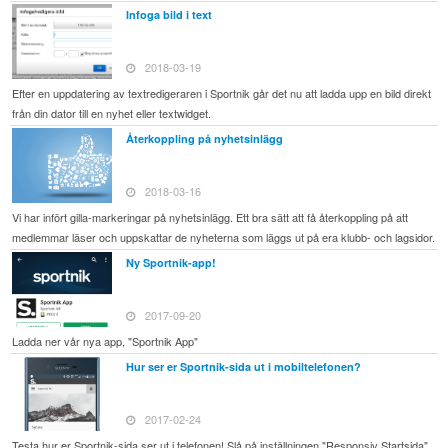
Infoga bild i text
2018-03-19
Efter en uppdatering av textredigeraren i Sportnik går det nu att ladda upp en bild direkt
från din dator till en nyhet eller textwidget.
Återkoppling på nyhetsinlägg
2018-03-16
Vi har infört gilla-markeringar på nyhetsinlägg. Ett bra sätt att få återkoppling på att
medlemmar läser och uppskattar de nyheterna som läggs ut på era klubb- och lagsidor.
Ny Sportnik-app!
2017-09-20
Ladda ner vår nya app, "Sportnik App"
Hur ser er Sportnik-sida ut i mobiltelefonen?
2017-02-24
Testa hur er Sportnik-sida ser ut i telefonen! Slå på inställningen "Responsiv Startsida"