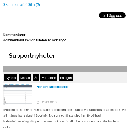
0 kommentarer
Gilla (
0
)
Kommentarer
Kommentarsfunktionaliteten är avstängd
Supportnyheter
Nyaste
Månad
År
Författare
Kategori
Hantera kallelselistor
2019-02-05
Möjligheten att enkelt kunna radera, redigera och skapa nya kallelselistor är något vi vet
att många har saknat i Sportnik. Nu som ett första steg i en förbättrad
kalenderhantering släpper vi nu en funktion för att på ett och samma ställe hantera
detta.