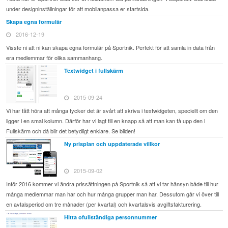
under designinställningar för att mobilanpassa er startsida.
Skapa egna formulär
2016-12-19
Visste ni att ni kan skapa egna formulär på Sportnik. Perfekt för att samla in data från
era medlemmar för olika sammanhang.
Textwidget i fullskärm
2015-09-24
Vi har fått höra att många tycker det är svårt att skriva i textwidgeten, speciellt om den
ligger i en smal kolumn. Därför har vi lagt till en knapp så att man kan få upp den i
Fullskärm och då blir det betydligt enklare. Se bilden!
Ny prisplan och uppdaterade villkor
2015-09-02
Inför 2016 kommer vi ändra prissättningen på Sportnik så att vi tar hänsyn både till hur
många medlemmar man har och hur många grupper man har. Dessutom går vi över till
en avtalsperiod om tre månader (per kvartal) och kvartalsvis avgiftsfakturering.
Hitta ofullständiga personnummer