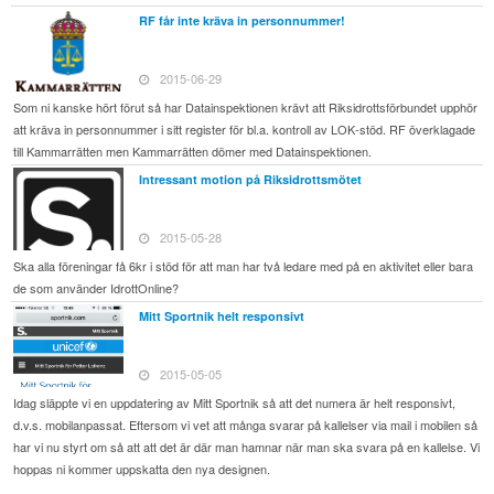
RF får inte kräva in personnummer!
2015-06-29
Som ni kanske hört förut så har Datainspektionen krävt att Riksidrottsförbundet upphör
att kräva in personnummer i sitt register för bl.a. kontroll av LOK-stöd. RF överklagade
till Kammarrätten men Kammarrätten dömer med Datainspektionen.
Intressant motion på Riksidrottsmötet
2015-05-28
Ska alla föreningar få 6kr i stöd för att man har två ledare med på en aktivitet eller bara
de som använder IdrottOnline?
Mitt Sportnik helt responsivt
2015-05-05
Idag släppte vi en uppdatering av Mitt Sportnik så att det numera är helt responsivt,
d.v.s. mobilanpassat. Eftersom vi vet att många svarar på kallelser via mail i mobilen så
har vi nu styrt om så att att det är där man hamnar när man ska svara på en kallelse. Vi
hoppas ni kommer uppskatta den nya designen.