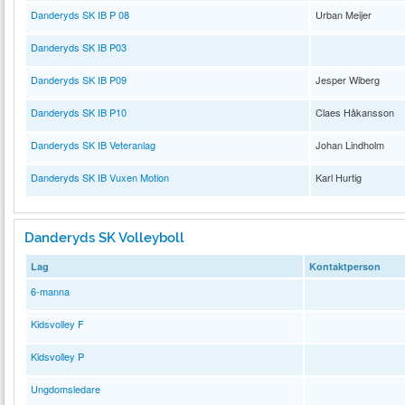
Danderyds SK IB P 08
Urban Meijer
Danderyds SK IB P03
Danderyds SK IB P09
Jesper Wiberg
Danderyds SK IB P10
Claes Håkansson
Danderyds SK IB Veteranlag
Johan Lindholm
Danderyds SK IB Vuxen Motion
Karl Hurtig
Danderyds SK Volleyboll
Lag
Kontaktperson
6-manna
Kidsvolley F
Kidsvolley P
Ungdomsledare