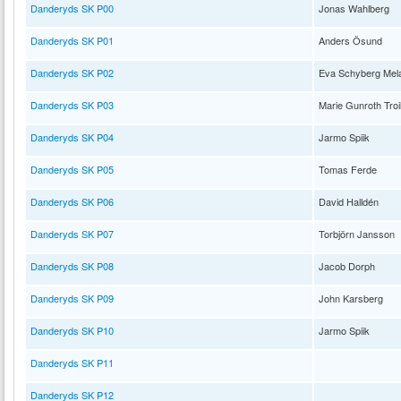
Danderyds SK P00
Jonas Wahlberg
Danderyds SK P01
Anders Ösund
Danderyds SK P02
Eva Schyberg Mel
Danderyds SK P03
Marie Gunroth Troil
Danderyds SK P04
Jarmo Spiik
Danderyds SK P05
Tomas Ferde
Danderyds SK P06
David Halldén
Danderyds SK P07
Torbjörn Jansson
Danderyds SK P08
Jacob Dorph
Danderyds SK P09
John Karsberg
Danderyds SK P10
Jarmo Spiik
Danderyds SK P11
Danderyds SK P12