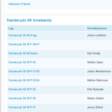
Veteraner Friidrott
Danderyds SK Innebandy
Lag
Kontaktperson
Danderyds SK IB A-lag
Johan Lindholm
Danderyds SK IB F 06/07
Danderyds SK IB ledare
Karl Hurtig
Danderyds SK IB P 00
Staffan Salen
Danderyds SK IB P 01/02
Johan Abrahamson
Danderyds SK IB P 03/04
Mårten Bäckman
Danderyds SK IB P 05
Erik Rylander
Danderyds SK IB P 06
Stefan Geilert
Danderyds SK IB P 07
Jenny Eklind