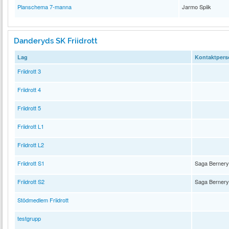
Planschema 7-manna
Jarmo Spiik
Danderyds SK Friidrott
Lag
Kontaktpers
Friidrott 3
Friidrott 4
Friidrott 5
Friidrott L1
Friidrott L2
Friidrott S1
Saga Berner
Friidrott S2
Saga Berner
Stödmedlem Friidrott
testgrupp