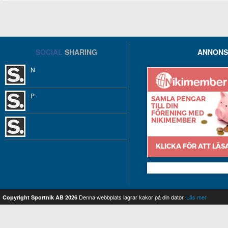
SOCIAL
SHARING
ANNONS
N
P
Nikimember
Denna webbplats lagrar kakor på din dator.
Läs mer
Copyright Sportnik AB 2026