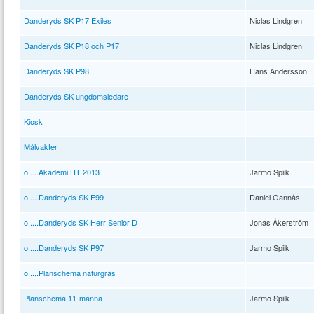
Danderyds SK P17 Exiles
Niclas Lindgren
Danderyds SK P18 och P17
Niclas Lindgren
Danderyds SK P98
Hans Andersson
Danderyds SK ungdomsledare
Kiosk
Målvakter
o.....Akademi HT 2013
Jarmo Spiik
o.....Danderyds SK F99
Daniel Gannås
o.....Danderyds SK Herr Senior D
Jonas Åkerström
o.....Danderyds SK P97
Jarmo Spiik
o.....Planschema naturgräs
Planschema 11-manna
Jarmo Spiik