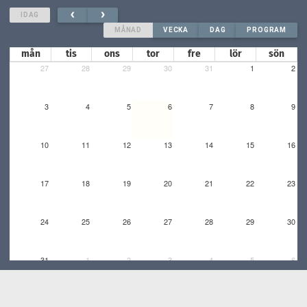
IDAG
MÅNAD
VECKA
DAG
PROGRAM
mån
tis
ons
tor
fre
lör
sön
27
28
29
30
31
1
2
3
4
5
6
7
8
9
10
11
12
13
14
15
16
17
18
19
20
21
22
23
24
25
26
27
28
29
30
31
1
2
3
4
5
6