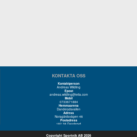
KONTAKTA OSS
Kontaktperson
Andreas Wildling
Epost
andreas.wildling@telia.com
Mobil
0733671884
Hemmaarena
Danderydsvallen
Adress
Noragårdsvägen 46
Postadress
182 38 Danderyd
Copyright Sportnik AB 2026