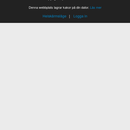
Denna webbplats lagrar kakor på din dator.
Läs mer
Helskärmsläge
|
Logga in