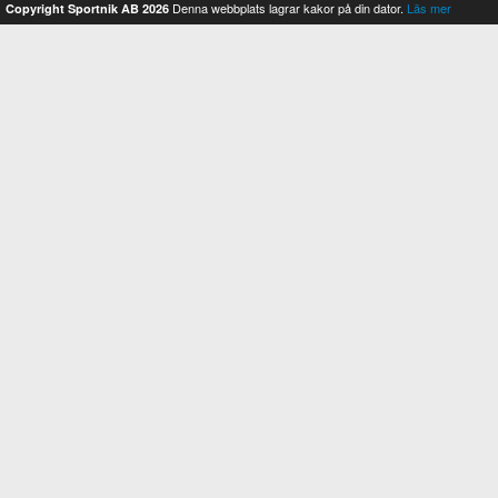
Denna webbplats lagrar kakor på din dator.
Läs mer
Copyright Sportnik AB 2026