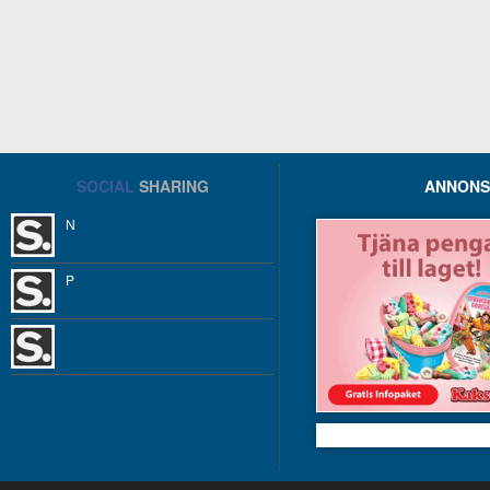
SOCIAL
SHARING
ANNONS
N
P
Kakservice