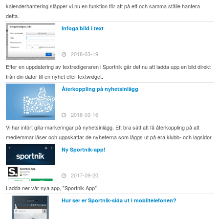
kalenderhantering släpper vi nu en funktion för att på ett och samma ställe hantera
detta.
Infoga bild i text
2018-03-19
Efter en uppdatering av textredigeraren i Sportnik går det nu att ladda upp en bild direkt
från din dator till en nyhet eller textwidget.
Återkoppling på nyhetsinlägg
2018-03-16
Vi har infört gilla-markeringar på nyhetsinlägg. Ett bra sätt att få återkoppling på att
medlemmar läser och uppskattar de nyheterna som läggs ut på era klubb- och lagsidor.
Ny Sportnik-app!
2017-09-20
Ladda ner vår nya app, "Sportnik App"
Hur ser er Sportnik-sida ut i mobiltelefonen?