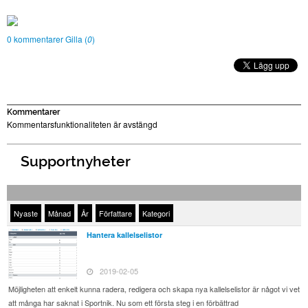
0 kommentarer
Gilla (
0
)
Kommentarer
Kommentarsfunktionaliteten är avstängd
Supportnyheter
Nyaste
Månad
År
Författare
Kategori
Hantera kallelselistor
2019-02-05
Möjligheten att enkelt kunna radera, redigera och skapa nya kallelselistor är något vi vet
att många har saknat i Sportnik. Nu som ett första steg i en förbättrad