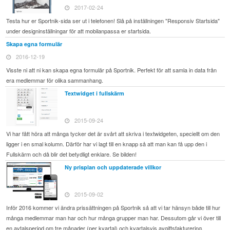
2017-02-24
Testa hur er Sportnik-sida ser ut i telefonen! Slå på inställningen "Responsiv Startsida"
under designinställningar för att mobilanpassa er startsida.
Skapa egna formulär
2016-12-19
Visste ni att ni kan skapa egna formulär på Sportnik. Perfekt för att samla in data från
era medlemmar för olika sammanhang.
Textwidget i fullskärm
2015-09-24
Vi har fått höra att många tycker det är svårt att skriva i textwidgeten, speciellt om den
ligger i en smal kolumn. Därför har vi lagt till en knapp så att man kan få upp den i
Fullskärm och då blir det betydligt enklare. Se bilden!
Ny prisplan och uppdaterade villkor
2015-09-02
Inför 2016 kommer vi ändra prissättningen på Sportnik så att vi tar hänsyn både till hur
många medlemmar man har och hur många grupper man har. Dessutom går vi över till
en avtalsperiod om tre månader (per kvartal) och kvartalsvis avgiftsfakturering.