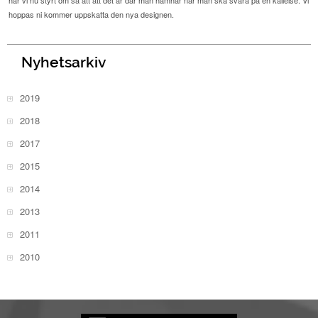
har vi nu styrt om så att att det är där man hamnar när man ska svara på en kallelse. Vi
hoppas ni kommer uppskatta den nya designen.
Nyhetsarkiv
2019
2018
2017
2015
2014
2013
2011
2010