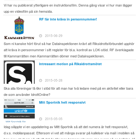
Vi har nu publicerat ytterligare en instruktionsfilm. Denna gång visar vi hur man lägger
upp en videofilm på sin hemsida.
RF får inte kräva in personnummer!
2015-06-29
Som ni kanske hört förut så har Datainspektionen krävt att Riksidrottsförbundet upphör
att kräva in personnummer i sitt register för bl.a. kontroll av LOK-stöd. RF överklagade
till Kammarrätten men Kammarrätten dömer med Datainspektionen.
Intressant motion på Riksidrottsmötet
2015-05-28
Ska alla föreningar få 6kr i stöd för att man har två ledare med på en aktivitet eller bara
de som använder IdrottOnline?
Mitt Sportnik helt responsivt
2015-05-05
Idag släppte vi en uppdatering av Mitt Sportnik så att det numera är helt responsivt,
d.v.s. mobilanpassat. Eftersom vi vet att många svarar på kallelser via mail i mobilen så