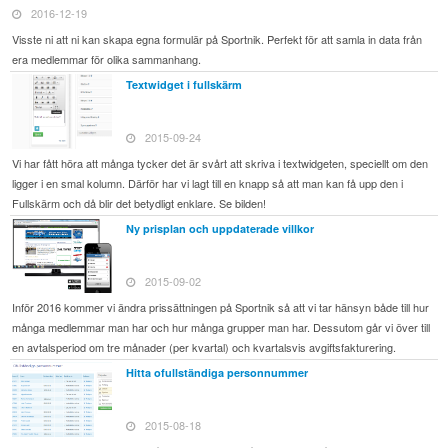
2016-12-19
Visste ni att ni kan skapa egna formulär på Sportnik. Perfekt för att samla in data från
era medlemmar för olika sammanhang.
Textwidget i fullskärm
2015-09-24
Vi har fått höra att många tycker det är svårt att skriva i textwidgeten, speciellt om den
ligger i en smal kolumn. Därför har vi lagt till en knapp så att man kan få upp den i
Fullskärm och då blir det betydligt enklare. Se bilden!
Ny prisplan och uppdaterade villkor
2015-09-02
Inför 2016 kommer vi ändra prissättningen på Sportnik så att vi tar hänsyn både till hur
många medlemmar man har och hur många grupper man har. Dessutom går vi över till
en avtalsperiod om tre månader (per kvartal) och kvartalsvis avgiftsfakturering.
Hitta ofullständiga personnummer
2015-08-18