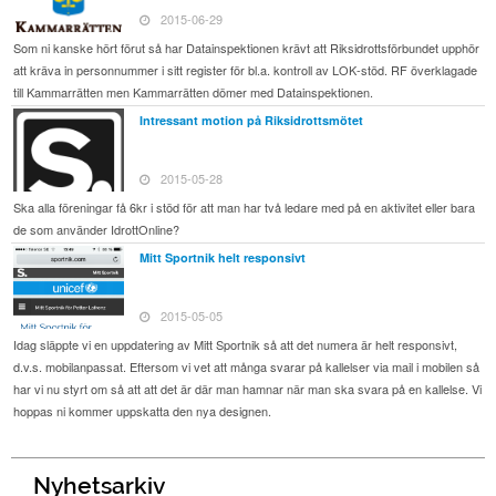
2015-06-29
Som ni kanske hört förut så har Datainspektionen krävt att Riksidrottsförbundet upphör
att kräva in personnummer i sitt register för bl.a. kontroll av LOK-stöd. RF överklagade
till Kammarrätten men Kammarrätten dömer med Datainspektionen.
Intressant motion på Riksidrottsmötet
2015-05-28
Ska alla föreningar få 6kr i stöd för att man har två ledare med på en aktivitet eller bara
de som använder IdrottOnline?
Mitt Sportnik helt responsivt
2015-05-05
Idag släppte vi en uppdatering av Mitt Sportnik så att det numera är helt responsivt,
d.v.s. mobilanpassat. Eftersom vi vet att många svarar på kallelser via mail i mobilen så
har vi nu styrt om så att att det är där man hamnar när man ska svara på en kallelse. Vi
hoppas ni kommer uppskatta den nya designen.
Nyhetsarkiv