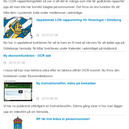
Nu i LOK-rapporteringstider så ser vi att det är många som inte får godkända rapporter
pga att man inte har korrekt inlagda personnummer. Det finns en bra funktion för att
hitta dem i systemet, kolla under medlemmar i adminläge.
Uppdaterad LOK-rapportering för föreningar i Göteborg
2015-07-08
Nu har vi uppdaterat funktionen för att ta fram en fil med all närvaro för att ladda upp på
Göteborgs hemsida. Ni hittar funktionen under Kalender i adminläget på klubbnivå.
Ny ekonomifunktion - OCR sök
2015-07-08
I vissa fall kan man behöva söka efter en faktura utifrån OCR-numret. Nu finns den
funktionen under Ekonomi&fakturor.
Ny instruktionsfilm, video på hemsidan
2015-06-30
Vi har nu publicerat ytterligare en instruktionsfilm. Denna gång visar vi hur man lägger
upp en videofilm på sin hemsida.
RF får inte kräva in personnummer!