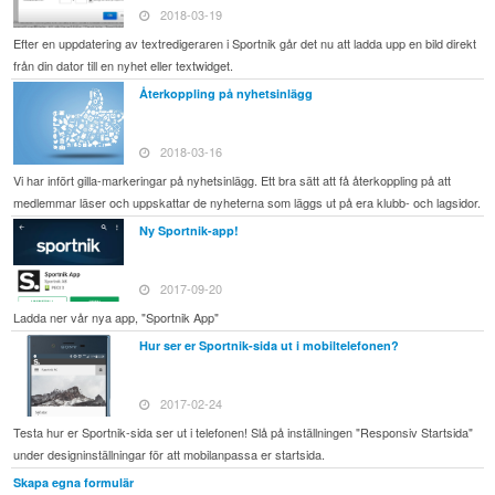
2018-03-19
Efter en uppdatering av textredigeraren i Sportnik går det nu att ladda upp en bild direkt
från din dator till en nyhet eller textwidget.
Återkoppling på nyhetsinlägg
2018-03-16
Vi har infört gilla-markeringar på nyhetsinlägg. Ett bra sätt att få återkoppling på att
medlemmar läser och uppskattar de nyheterna som läggs ut på era klubb- och lagsidor.
Ny Sportnik-app!
2017-09-20
Ladda ner vår nya app, "Sportnik App"
Hur ser er Sportnik-sida ut i mobiltelefonen?
2017-02-24
Testa hur er Sportnik-sida ser ut i telefonen! Slå på inställningen "Responsiv Startsida"
under designinställningar för att mobilanpassa er startsida.
Skapa egna formulär