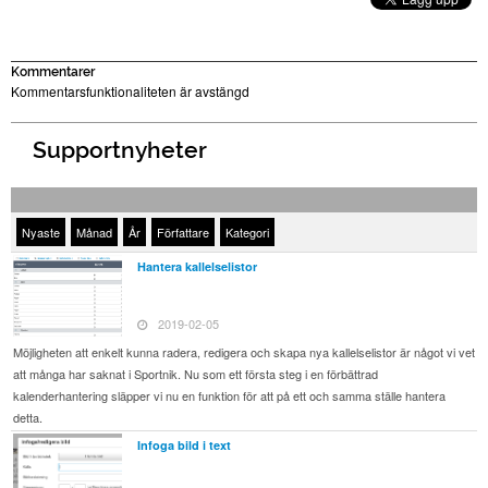
Kommentarer
Kommentarsfunktionaliteten är avstängd
Supportnyheter
Nyaste
Månad
År
Författare
Kategori
Hantera kallelselistor
2019-02-05
Möjligheten att enkelt kunna radera, redigera och skapa nya kallelselistor är något vi vet
att många har saknat i Sportnik. Nu som ett första steg i en förbättrad
kalenderhantering släpper vi nu en funktion för att på ett och samma ställe hantera
detta.
Infoga bild i text