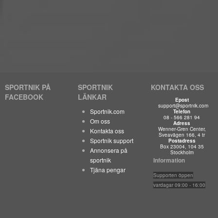
SPORTNIK PÅ
SPORTNIK
KONTAKTA OSS
FACEBOOK
LÄNKAR
Epost
support@sportnik.com
Sportnik.com
Telefon
08 - 566 281 94
Om oss
Adress
Wenner-Gren Center,
Kontakta oss
Sveavägen 166, 4 tr
Sportnik support
Postadress
Box 23004, 104 35
Annonsera på
Stockholm
sportnik
Information
Tjäna pengar
Suppo
rten öppen
vardagar 09:00 - 16:00