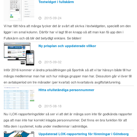
Textwidget i fullskärm
2015-09-24
Vi har fått höra att många tycker det är svårt att skriva i textwidgeten, speciellt om den
ligger i en smal kolumn. Därför har vi lagt till en knapp så att man kan få upp den i
Fullskärm och då blir det betydligt enklare. Se bilden!
Ny prisplan och uppdaterade villkor
2015-09-02
Inför 2016 kommer vi ändra prissättningen på Sportnik så att vi tar hänsyn både till hur
många medlemmar man har och hur många grupper man har. Dessutom går vi över till
en avtalsperiod om tre månader (per kvartal) och kvartalsvis avgiftsfakturering.
Hitta ofullständiga personnummer
2015-08-18
Nu i LOK-rapporteringstider så ser vi att det är många som inte får godkända rapporter
pga att man inte har korrekt inlagda personnummer. Det finns en bra funktion för att
hitta dem i systemet, kolla under medlemmar i adminläge.
Uppdaterad LOK-rapportering för föreningar i Göteborg