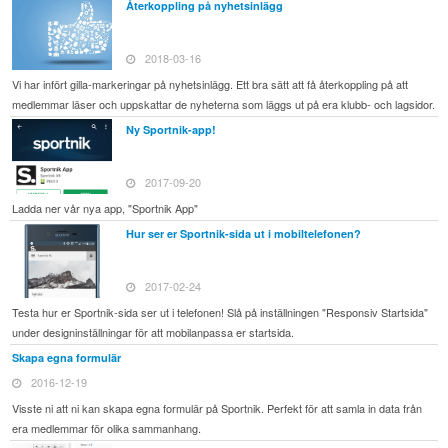
Återkoppling på nyhetsinlägg
2018-03-16
Vi har infört gilla-markeringar på nyhetsinlägg. Ett bra sätt att få återkoppling på att
medlemmar läser och uppskattar de nyheterna som läggs ut på era klubb- och lagsidor.
Ny Sportnik-app!
2017-09-20
Ladda ner vår nya app, "Sportnik App"
Hur ser er Sportnik-sida ut i mobiltelefonen?
2017-02-24
Testa hur er Sportnik-sida ser ut i telefonen! Slå på inställningen "Responsiv Startsida"
under designinställningar för att mobilanpassa er startsida.
Skapa egna formulär
2016-12-19
Visste ni att ni kan skapa egna formulär på Sportnik. Perfekt för att samla in data från
era medlemmar för olika sammanhang.