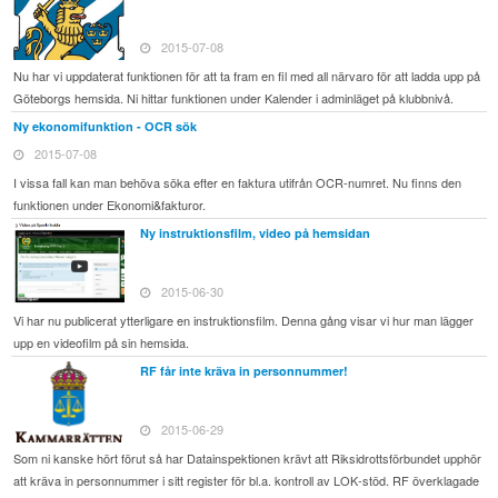
2015-07-08
Nu har vi uppdaterat funktionen för att ta fram en fil med all närvaro för att ladda upp på
Göteborgs hemsida. Ni hittar funktionen under Kalender i adminläget på klubbnivå.
Ny ekonomifunktion - OCR sök
2015-07-08
I vissa fall kan man behöva söka efter en faktura utifrån OCR-numret. Nu finns den
funktionen under Ekonomi&fakturor.
Ny instruktionsfilm, video på hemsidan
2015-06-30
Vi har nu publicerat ytterligare en instruktionsfilm. Denna gång visar vi hur man lägger
upp en videofilm på sin hemsida.
RF får inte kräva in personnummer!
2015-06-29
Som ni kanske hört förut så har Datainspektionen krävt att Riksidrottsförbundet upphör
att kräva in personnummer i sitt register för bl.a. kontroll av LOK-stöd. RF överklagade