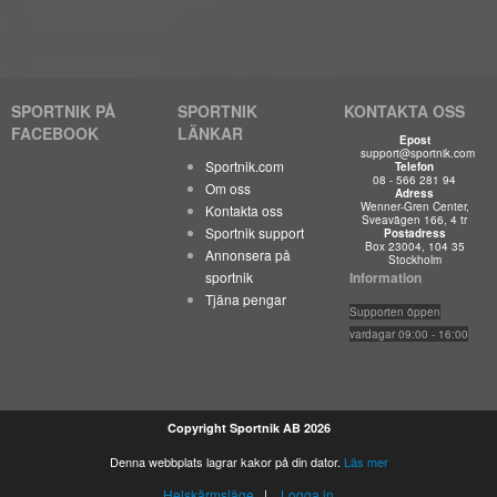
SPORTNIK PÅ
SPORTNIK
KONTAKTA OSS
FACEBOOK
LÄNKAR
Epost
support@sportnik.com
Sportnik.com
Telefon
08 - 566 281 94
Om oss
Adress
Wenner-Gren Center,
Kontakta oss
Sveavägen 166, 4 tr
Sportnik support
Postadress
Box 23004, 104 35
Annonsera på
Stockholm
sportnik
Information
Tjäna pengar
Suppo
rten öppen
vardagar 09:00 - 16:00
Copyright Sportnik AB 2026
Denna webbplats lagrar kakor på din dator.
Läs mer
Helskärmsläge
|
Logga in