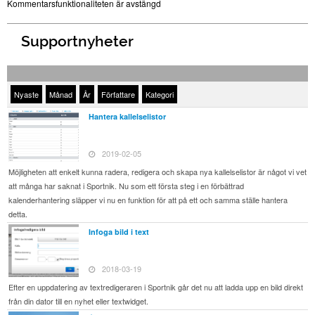
Kommentarsfunktionaliteten är avstängd
Supportnyheter
Nyaste
Månad
År
Författare
Kategori
Hantera kallelselistor
2019-02-05
Möjligheten att enkelt kunna radera, redigera och skapa nya kallelselistor är något vi vet
att många har saknat i Sportnik. Nu som ett första steg i en förbättrad
kalenderhantering släpper vi nu en funktion för att på ett och samma ställe hantera
detta.
Infoga bild i text
2018-03-19
Efter en uppdatering av textredigeraren i Sportnik går det nu att ladda upp en bild direkt
från din dator till en nyhet eller textwidget.