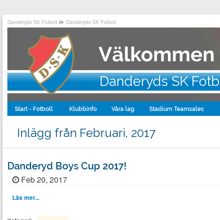
Danderyds SK Fotboll
Danderyds SK Fotboll
Danderyds SK Fotb
Start - Fotboll
Klubbinfo
Våra lag
Stadium Teamsales
Inlägg från Februari, 2017
Danderyd Boys Cup 2017!
Feb 20, 2017
Läs mer...