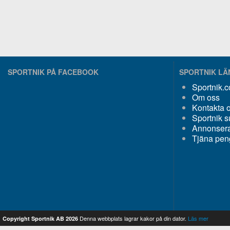
SPORTNIK PÅ FACEBOOK
SPORTNIK L
Sportnik.
Om oss
Kontakta 
Sportnik s
Annonsera
Tjäna pen
Denna webbplats lagrar kakor på din dator.
Läs mer
Copyright Sportnik AB 2026