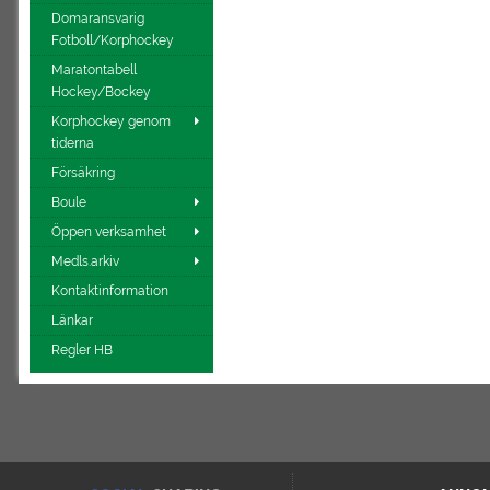
Domaransvarig
Fotboll/Korphockey
Maratontabell
Hockey/Bockey
Korphockey genom
tiderna
Försäkring
Boule
Öppen verksamhet
Medls.arkiv
Kontaktinformation
Länkar
Regler HB