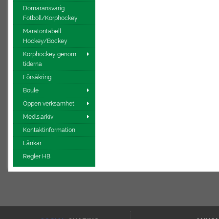
Domaransvarig
Fotboll/Korphockey
Maratontabell
Hockey/Bockey
Korphockey genom
tiderna
Försäkring
Boule
Öppen verksamhet
Medls.arkiv
Kontaktinformation
Länkar
Regler HB