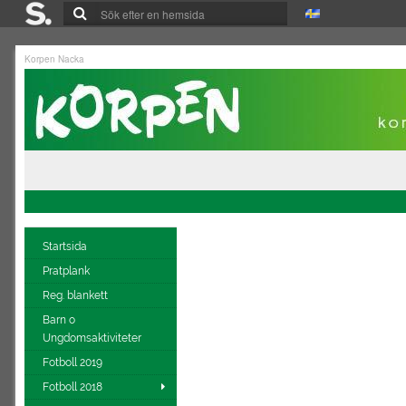
Korpen Nacka
Startsida
Pratplank
Reg. blankett
Barn o
Ungdomsaktiviteter
Fotboll 2019
Fotboll 2018