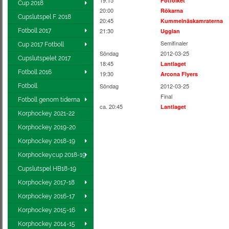
19:15
Fotfolket
Cup 2018
20:00
Rökarna
Cupslutspel F. 2018
20:45
Kummelnäskamraterna
21:30
Fotboll 2017
Ugglan
Semifinaler
Cup 2017 Fotboll
Söndag
2012-03-25
Cupslutspelet 2017
18:45
Lantlaget
Fotboll 2016
19:30
Arcona Flyers
Söndag
2012-03-25
Fotboll
Final
Fotboll genom tiderna
ca. 20:45
Lantlaget
Korphockey 2021-22
Korphockey 2019-20
Korphockey 2018-19
Korphockeycup 2018-19
Cupslutspel HB18-19
Korphockey 2017-18
Korphockey 2016-17
Korphockey 2015-16
Korphockey 2014-15