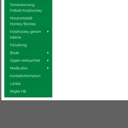
Domaransvarig
Fotboll/Korphockey
Maratontabell
Hockey/Bockey
Korphockey genom
tiderna
Försäkring
Boule
Öppen verksamhet
Medls.arkiv
Kontaktinformation
Länkar
Regler HB