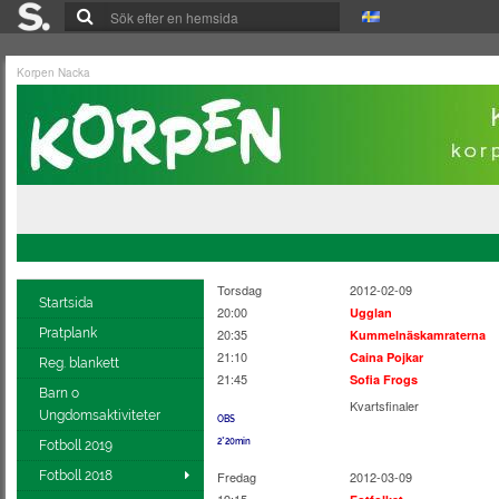
Korpen Nacka
Torsdag
2012-02-09
Startsida
20:00
Ugglan
Pratplank
20:35
Kummelnäskamraterna
21:10
Caina Pojkar
Reg. blankett
21:45
Sofia Frogs
Barn o
Kvartsfinaler
Ungdomsaktiviteter
OBS
2*20min
Fotboll 2019
Fotboll 2018
Fredag
2012-03-09