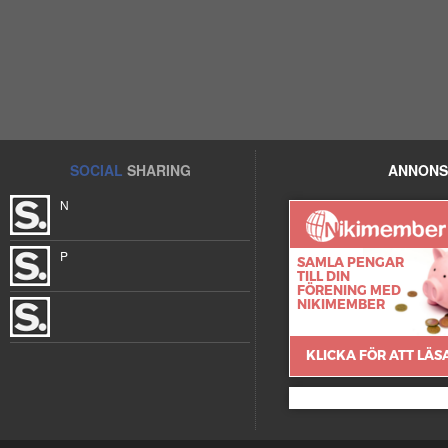
SOCIAL
SHARING
ANNONS
N
P
Nikimember