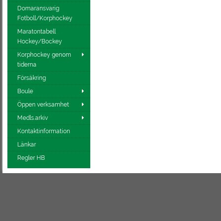
Domaransvarig
Fotboll/Korphockey
Maratontabell
Hockey/Bockey
Korphockey genom
tiderna
Försäkring
Boule
Öppen verksamhet
Medls.arkiv
Kontaktinformation
Länkar
Regler HB