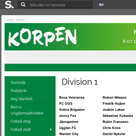
Korpen Nacka
Division 1
Startsida
Pratplank
B
oca Veteranos
Robert Nilsson
Reg. blankett
FC
OGS
Fredrik Hujber
Barn o
Gröna Brigaden
Joakim Lakso
Ungdomsaktiviteter
Jonny Fox
Sebastian Kukacka
Fotboll 2019
Järnspetten
Robin Fransson
Ugglan FC
Chris Knox
Fotboll 2018
Wanker City
Daniel Nykvist