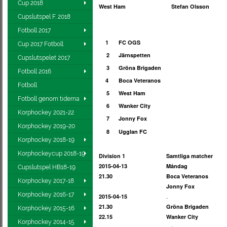
Cup 2018
West Ham
Stefan Olsson
Cupslutspel F. 2018
Fotboll 2017
1
FC
OGS
Cup 2017 Fotboll
2
Järnspetten
Cupslutspelet 2017
3
Gröna Brigaden
Fotboll 2016
4
B
oca Veteranos
Fotboll
5
West Ham
Fotboll genom tiderna
6
Wanker City
Korphockey 2021-22
7
Jonny Fox
Korphockey 2019-20
8
Ugglan FC
Korphockey 2018-19
Korphockeycup 2018-19
Division 1
Samtliga matcher
2015-04-13
Måndag
Cupslutspel HB18-19
21.30
Boca Veteranos
Korphockey 2017-18
Jonny Fox
Korphockey 2016-17
.
2015-04-15
21.30
Gröna Brigaden
Korphockey 2015-16
22.15
Wanker City
Korphockey 2014-15