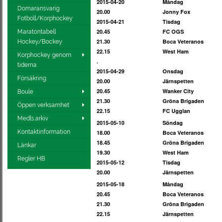
2015-04-20
Måndag
Domaransvarig
20.00
Jonny Fox
Fotboll/Korphockey
2015-04-21
Tisdag
20.45
FC OGS
Maratontabell
21.30
Boca Veteranos
Hockey/Bockey
22.15
West Ham
Korphockey genom
.
tiderna
2015-04-29
Onsdag
Försäkring
20.00
Järnspetten
20.45
Wanker City
Boule
21.30
Gröna Brigaden
Öppen verksamhet
22.15
FC Ugglan
Medls.arkiv
2015-05-10
Söndag
Kontaktinformation
18.00
Boca Veteranos
18.45
Gröna Brigaden
Länkar
19.30
West Ham
Regler HB
2015-05-12
Tisdag
20.00
Järnspetten
2015-05-18
Måndag
20.45
Boca Veteranos
21.30
Gröna Brigaden
22.15
Järnspetten