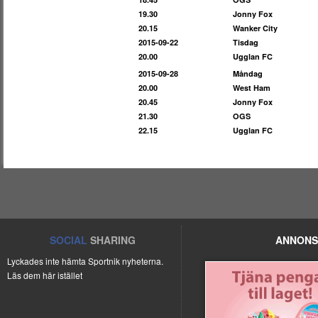
19.30
Jonny Fox
20.15
Wanker City
2015-09-22
Tisdag
20.00
Ugglan FC
2015-09-28
Måndag
20.00
West Ham
20.45
Jonny Fox
21.30
OGS
22.15
Ugglan FC
SOCIAL
SHARING
ANNONS
Lyckades inte hämta Sportnik nyheterna.
Läs dem här istället