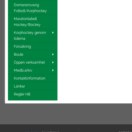
Domaransvarig
Fotboll/Korphockey
Maratontabell
Hockey/Bockey
Korphockey genom
tiderna
Försäkring
Boule
Öppen verksamhet
Medls.arkiv
Kontaktinformation
Länkar
Regler HB