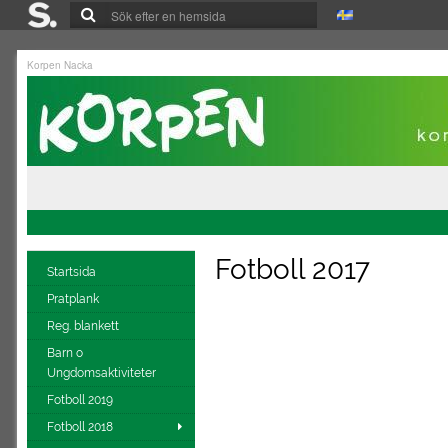
Korpen Nacka
Fotboll 2017
Startsida
Pratplank
Reg. blankett
Barn o
Ungdomsaktiviteter
Fotboll 2019
Fotboll 2018