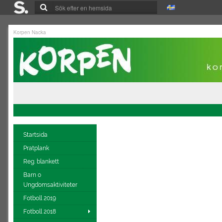
Korpen Nacka
Startsida
Pratplank
Reg. blankett
Barn o
Ungdomsaktiviteter
Fotboll 2019
Fotboll 2018