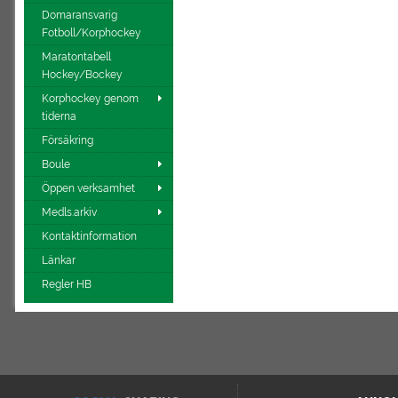
Domaransvarig
Fotboll/Korphockey
Maratontabell
Hockey/Bockey
Korphockey genom
tiderna
Försäkring
Boule
Öppen verksamhet
Medls.arkiv
Kontaktinformation
Länkar
Regler HB