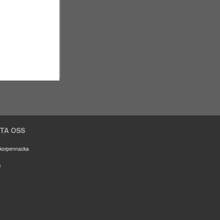
TA OSS
m/korpennacka
m