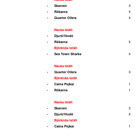
-
Skarven
3
-
Rökarna
5
-
Quarter Oilers
4
Nacka Istält
-
Djurö/Vindö
-
Rökarna
5
Björknäs Istält
-
Sea Town Sharks
4
Nacka Istält
-
Quarter Oilers
3
Björknäs Istält
-
Caina Pojkar
1
-
Rökarna
1
Nacka Istält
-
Skarven
2
-
Djurö/Vindö
5
Björknäs Istält
-
Caina Pojkar
1