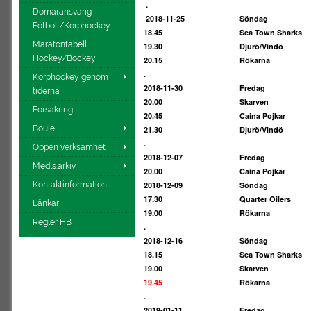
.
Domaransvarig
2018-11-25
Söndag
Fotboll/Korphockey
18.45
Sea Town Sharks
Maratontabell
19.30
Djurö/Vindö
Hockey/Bockey
20.15
Rökarna
.
Korphockey genom
2018-11-30
Fredag
tiderna
20.00
Skarven
Försäkring
20.45
Caina Pojkar
Boule
21.30
Djurö/Vindö
.
Öppen verksamhet
2018-12-07
Fredag
Medls.arkiv
20.00
Caina Pojkar
Kontaktinformation
2018-12-09
Söndag
17.30
Quarter Oilers
Länkar
19.00
Rökarna
Regler HB
.
2018-12-16
Söndag
18.15
Sea Town Sharks
19.00
Skarven
19.45
Rökarna
.
2019-01-11
Fredag