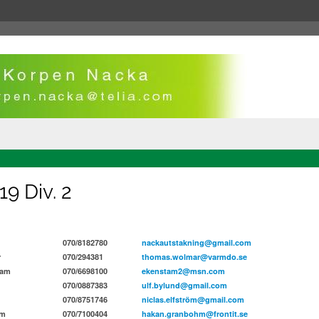
9 Div. 2
070/8182780
nackautstakning@gmail.com
r
070/294381
thomas.wolmar@varmdo.se
tam
070/6698100
ekenstam2@msn.com
070/0887383
ulf.bylund@gmail.com
070/8751746
niclas.elfström@gmail.com
hm
070/7100404
hakan.granbohm@frontit.se