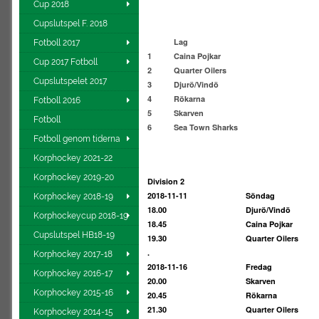
Cup 2018
Cupslutspel F. 2018
Lag
Fotboll 2017
1
Caina Pojkar
Cup 2017 Fotboll
2
Quarter
Oilers
Cupslutspelet 2017
3
Djurö/Vindö
4
Rökarna
Fotboll 2016
5
Skarven
Fotboll
6
Sea Town Sharks
Fotboll genom tiderna
Korphockey 2021-22
Korphockey 2019-20
Division 2
2018-11-11
Söndag
Korphockey 2018-19
18.00
Djurö/Vindö
Korphockeycup 2018-19
18.45
Caina Pojkar
Cupslutspel HB18-19
19.30
Quarter Oilers
.
Korphockey 2017-18
2018-11-16
Fredag
Korphockey 2016-17
20.00
Skarven
Korphockey 2015-16
20.45
Rökarna
21.30
Quarter Oilers
Korphockey 2014-15