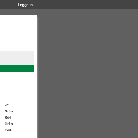
Logga in
vit
Grön
Röd
Grön
svart