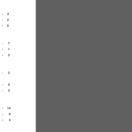
-
4
-
2
-
6
-
7
-
1
-
3
-
2
-
4
-
3
-
14
-
8
-
4