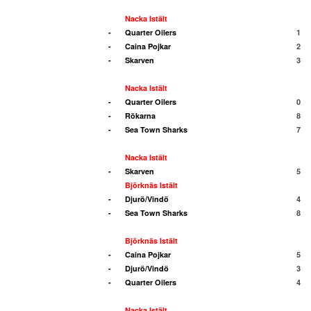
Nacka Istält
-
Quarter Oilers
1
-
Caina Pojkar
2
-
Skarven
3
Nacka Istält
-
Quarter Oilers
0
-
Rökarna
8
-
Sea Town Sharks
7
Nacka Istält
-
Skarven
5
Björknäs Istält
-
Djurö/Vindö
4
-
Sea Town Sharks
8
Björknäs Istält
-
Caina Pojkar
5
-
Djurö/Vindö
3
-
Quarter Oilers
4
Nacka Istält