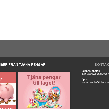
SER FRÅN TJÄNA PENGAR
KONTAK
Egen webbplats
http://www.sportnik.co
Epost
korpen.nacka@telia.co