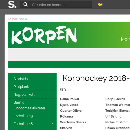
Korpen Nacka
Korphockey 2018-1
Startsida
Pratplank
ETR
Reg. blankett
Caina Pojkar
Börje Lackell
Barn o
Djurö/Vindö
Thomas Wolma
Ungdomsaktiviteter
Quarter Oilers
Torbjörn Ekens
Fotboll 2019
Rökarna
Ulf Bylund
Sea Town Sharks
Niclas Elfström
Fotboll 2018
Skarven
Håkan Granbo