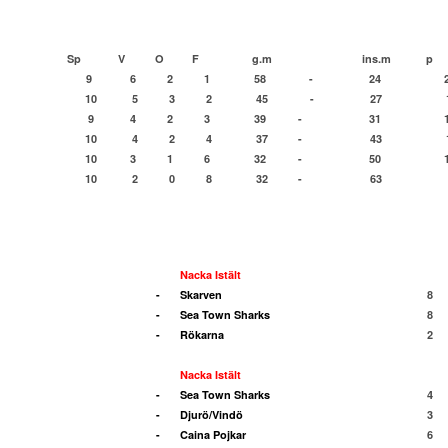
Sp
V
O
F
g.m
ins.m
p
9
6
2
1
58
-
24
10
5
3
2
45
-
27
9
4
2
3
39
-
31
10
4
2
4
37
-
43
10
3
1
6
32
-
50
10
2
0
8
32
-
63
Nacka Istält
-
Skarven
8
-
Sea Town Sharks
8
-
Rökarna
2
Nacka Istält
-
Sea Town Sharks
4
-
Djurö/Vindö
3
-
Caina Pojkar
6