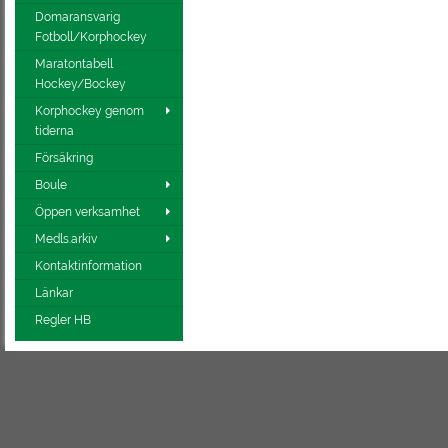
Domaransvarig
Fotboll/Korphockey
Maratontabell
Hockey/Bockey
Korphockey genom
tiderna
Försäkring
Boule
Öppen verksamhet
Medls.arkiv
Kontaktinformation
Länkar
Regler HB