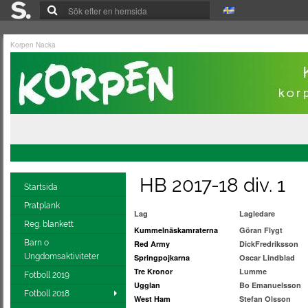
Korpen Nacka
HB 2017-18 div. 1
Startsida
Pratplank
Lag
Lagledare
Reg. blankett
Kummelnäskamraterna
Göran Flygt
Barn o
Red Army
DickFre
Ungdomsaktiviteter
Springpojkarna
Oscar Lindblad
Tre Kronor
Lumme
Fotboll 2019
Ugglan
Bo Emanuelsson
Fotboll 2018
West Ham
Stefan Olsson