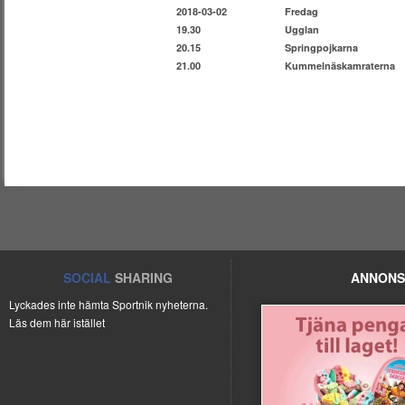
2018-03-02
Fredag
19.30
Ugglan
20.15
Springpojkarna
21.00
Kummelnäskamraterna
SOCIAL
SHARING
ANNONS
Lyckades inte hämta Sportnik nyheterna.
Läs dem här istället