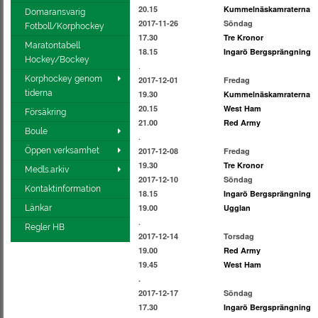
20.15
Kummelnäskamraterna
Domaransvarig
2017-11-26
Söndag
Fotboll/Korphockey
17.30
Tre Kronor
Maratontabell
18.15
Ingarö Bergsprängning
Hockey/Bockey
.
Korphockey genom
2017-12-01
Fredag
tiderna
19.30
Kummelnäskamraterna
20.15
West Ham
Försäkring
21.00
Red Army
Boule
.
Öppen verksamhet
2017-12-08
Fredag
19.30
Tre Kronor
Medls.arkiv
2017-12-10
Söndag
Kontaktinformation
18.15
Ingarö Bergsprängning
19.00
Ugglan
Länkar
.
Regler HB
2017-12-14
Torsdag
19.00
Red Army
19.45
West Ham
.
2017-12-17
Söndag
17.30
Ingarö Bergsprängning