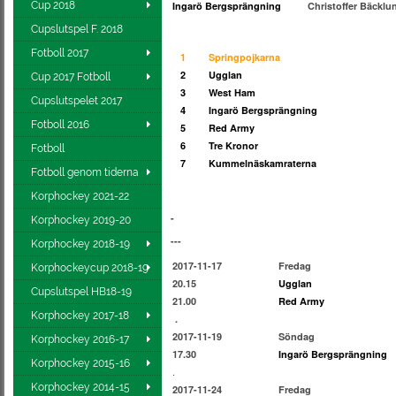
Cup 2018
Ingarö Bergsprängning
Christoffer Bäcklu
Cupslutspel F. 2018
Fotboll 2017
1
Springpojkarna
2
Ugglan
Cup 2017 Fotboll
3
West Ham
Cupslutspelet 2017
4
Ingarö Bergsprängning
Fotboll 2016
5
Red Army
6
Tre Kronor
Fotboll
7
Kummelnäskamraterna
Fotboll genom tiderna
Korphockey 2021-22
-
Korphockey 2019-20
-
-
-
Korphockey 2018-19
2017-11-17
Fredag
Korphockeycup 2018-19
20.15
Ugglan
Cupslutspel HB18-19
21.00
Red Army
Korphockey 2017-18
.
2017-11-19
Söndag
Korphockey 2016-17
17.30
Ingarö Bergsprängning
Korphockey 2015-16
.
Korphockey 2014-15
2017-11-24
Fredag