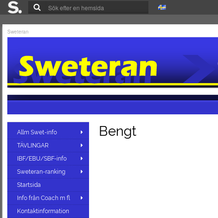
Sweteran
Bengt
Allm Swet-info
TÄVLINGAR
IBF/EBU/SBF-info
Sweteran-ranking
Startsida
Info från Coach m fl
Kontaktinformation