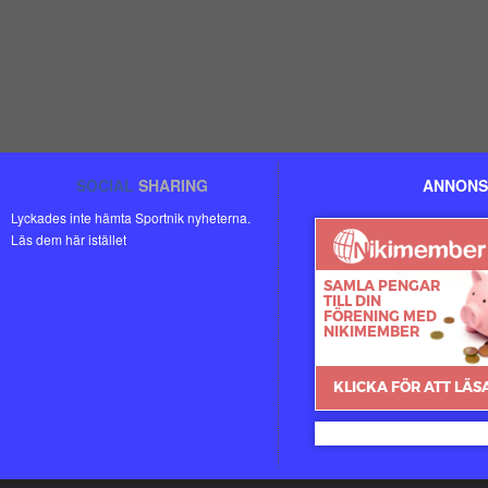
SOCIAL
SHARING
ANNONS
Lyckades inte hämta Sportnik nyheterna.
Läs dem här istället
Nikimember