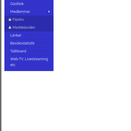
Gästbok
Medlemmar
Filarkiv
Meddelanden
Länkar
Besöksstatistik
Talkboard
Web-TV, Livestreaming
etc