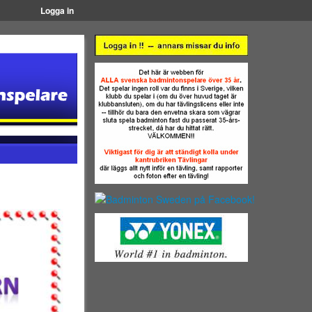
Logga in