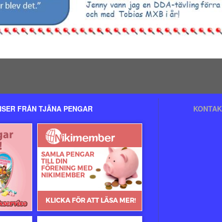
SER FRÅN TJÄNA PENGAR
KONTAK
Nikimember