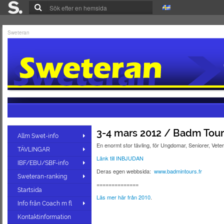
Sweteran
3-4 mars 2012 / Badm Tours 
Allm Swet-info
En enormt stor tävling, för Ungdomar, Seniorer, Vete
TÄVLINGAR
Länk till INBJUDAN
IBF/EBU/SBF-info
Deras egen webbsida:
www.badmintours.fr
Sweteran-ranking
==============
Startsida
Läs mer här från 2010
.
Info från Coach m fl
Kontaktinformation