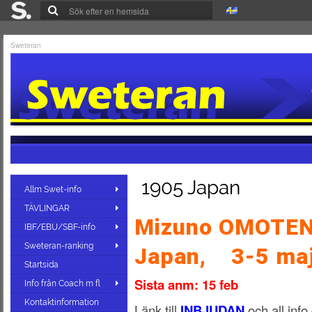
Sweteran
1905 Japan
Allm Swet-info
TÄVLINGAR
Mizuno OMOTEN
IBF/EBU/SBF-info
Sweteran-ranking
Japan, 3-5 ma
Startsida
Sista anm: 15 feb
Info från Coach m fl
Kontaktinformation
Länk till
INBJUDAN
och all inf