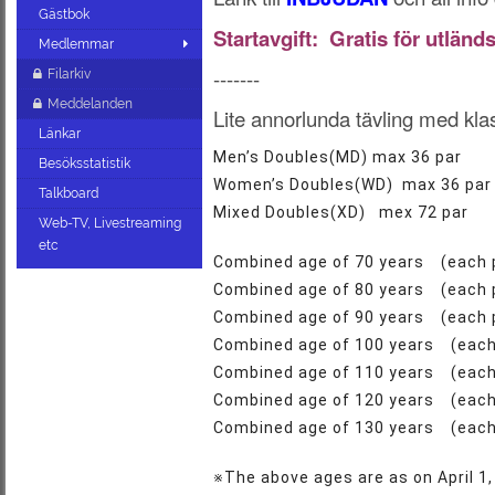
Gästbok
Startavgift: Gratis för utländ
Medlemmar
-------
Filarkiv
Meddelanden
Lite annorlunda tävling med kla
Länkar
Men’s Doubles(MD) max 36 par
Besöksstatistik
Women’s Doubles(WD) max 36 par
Talkboard
Mixed Doubles(XD) mex 72 par
Web-TV, Livestreaming
etc
Combined age of 70 years (each pl
Combined age of 80 years (each pl
Combined age of 90 years (each pl
Combined age of 100 years (each p
Combined age of 110 years (each p
Combined age of 120 years (each p
Combined age of 130 years (each p
※The above ages are as on April 1