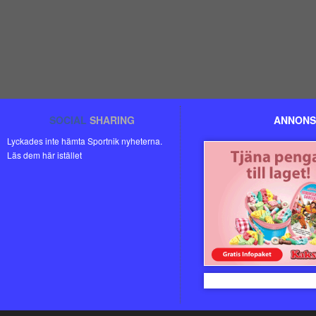
SOCIAL
SHARING
ANNONS
Lyckades inte hämta Sportnik nyheterna.
Läs dem här istället
Kakservice