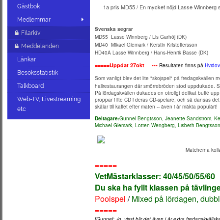
Gästbok
1a pris MD55 / En mycket nöjd Lasse Winnberg s
Medlemmar
Svenska segrar
Filarkiv
MD55 Lasse Winnberg / Lis Garhöj (DK)
MD40 Mikael Glemark / Kerstin Kristoffersson
Meddelanden
HD40A Lasse Winnberg / Hans-Henrik Basse (DK)
Länkar
=====Uppdat 27okt ---
Resultaten finns på
Hvidov
Besöksstatistik
Som vanligt blev det lite "skojspel" på fredagskvällen 
Talkboard
hallrestaurangen där smörrebröden stod uppdukade. St
På lördagskvällen dukades en otroligt delikat buffé up
Web-TV, Livestreaming
proppar i lite CD i deras CD-spelare, och så dansas det
skålar till kaffet efter maten -- även i år mäkta populärt!
etc
Deltagare:
Gunnel Bengtsson, Jeanette Sandström, Kers
Michael Glemark, Lotten Wengberg, Lisbeth Bengtsson
Matcherna kolla
=====
VetMästarklasser: 40/45/50/55/60 
Du ska ha fyllt klassen på tävling
Poolspel
/
Mixed på lördagen, dubb
=====
[Gunnel: Jo, visst blir det även i år extra fredagskväll