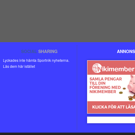
SOCIAL
SHARING
ANNONS
Lyckades inte hämta Sportnik nyheterna.
Läs dem här istället
Nikimember