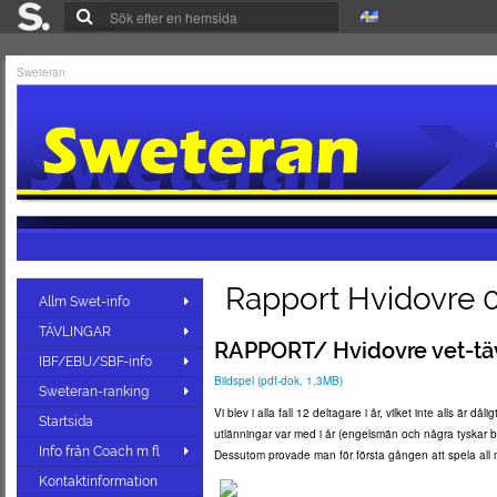
Sweteran
Rapport Hvidovre 
Allm Swet-info
TÄVLINGAR
RAPPORT/ Hvidovre vet-tävl
IBF/EBU/SBF-info
Bildspel (pdf-dok, 1,3MB)
Sweteran-ranking
Vi blev i alla fall 12 deltagare i år, vilket inte alls ä
Startsida
utlänningar var med i år (engelsmän och några tyskar b
Info från Coach m fl
Dessutom provade man för första gången att spela all mi
Kontaktinformation