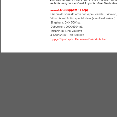
hallrestaurangen. Samt mat & spontandans i hallrestaur
=====LOGI (uppdat 14 sep)
Liksom de senaste åren bor vi på Scandic Hvidovre,
Vi har även i år fått specialpriser (samtl inkl frukost):
Singelrum: DKK 550/natt
Dubbelrum: DKK 650/natt
Trippelrum: DKK 750/natt
4-bäddsrum: DKK 850/natt
Uppge "Sportspris, Badminton" när du bokar!