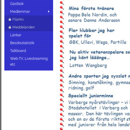
Gästbok
Medlemmar
Filarkiv
Meddelanden
Länkar
Besöksstatistik
Talkboard
Web-TV, Livestreaming
etc