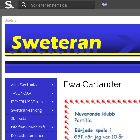
Sweteran
Ewa Carlander
Allm Swet-info
TÄVLINGAR
IBF/EBU/SBF-info
Sweteran-ranking
Startsida
Info från Coach m fl
Kontaktinformation