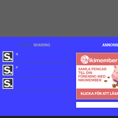
SOCIAL
SHARING
ANNONS
N
P
Nikimember