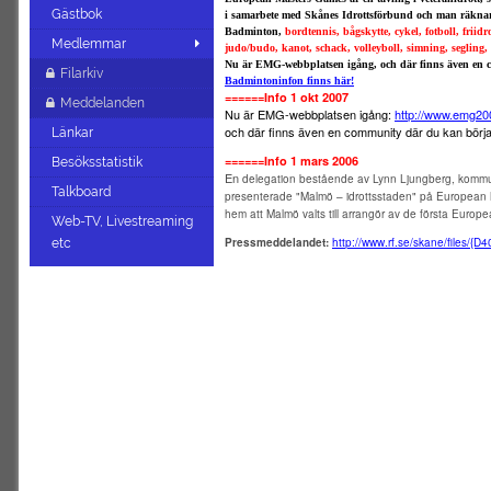
Gästbok
i samarbete med Skånes Idrottsförbund och man räknar 
Badminton
,
bordtennis, bågskytte, cykel, fotboll, friid
Medlemmar
judo/budo, kanot, schack, volleyboll, simning, segling, 
Nu är EMG-webbplatsen igång, och där finns även en 
Filarkiv
Badmintoninfon finns här!
======Info 1 okt 2007
Meddelanden
Nu är EMG-webbplatsen igång:
http://www.emg20
och där finns även en community där du kan börj
Länkar
======Info 1 mars 2006
Besöksstatistik
En
delegation bestående av Lynn Ljungberg, kommunal
Talkboard
presenterade "Malmö – idrottsstaden" på European M
hem att Malmö valts till arrangör av de första Euro
Web-TV, Livestreaming
Pressmeddelandet:
http://www.rf.se/skane/files
etc