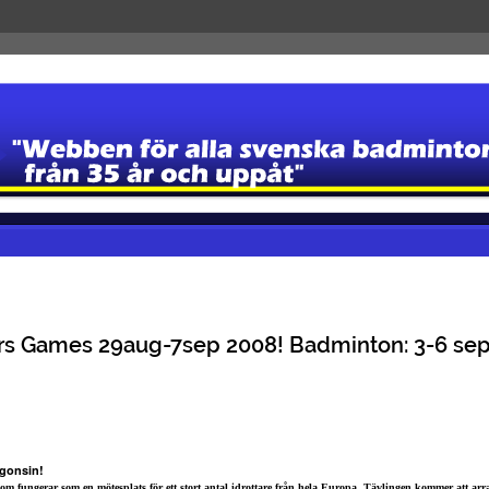
s Games 29aug-7sep 2008! Badminton: 3-6 sep
gonsin!
som fungerar som en mötesplats för ett stort antal idrottare från hela Europa. Tävlingen kommer att ar