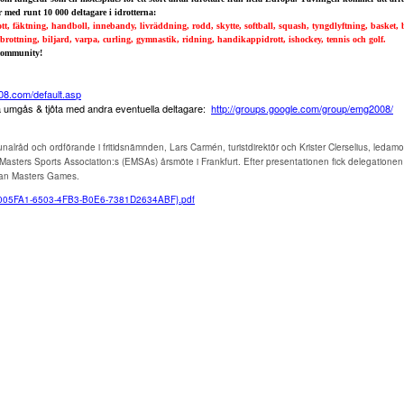
med runt 10 000 deltagare i idrotterna:
rott, fäktning, handboll, innebandy, livräddning, rodd, skytte, softball, squash, tyngdlyftning, basket,
brottning, biljard, varpa, curling, gymnastik, ridning, handikappidrott, ishockey, tennis och golf.
community!
08.com/default.asp
a umgås & tjôta med andra eventuella deltagare:
http://groups.google.com/group/emg2008/
råd och ordförande i fritidsnämnden, Lars Carmén, turistdirektör och Krister Clerselius, ledamot
asters Sports Association:s (EMSAs) årsmöte i Frankfurt. Efter presentationen fick delegatione
pean Masters Games.
/{D4005FA1-6503-4FB3-B0E6-7381D2634ABF}.pdf