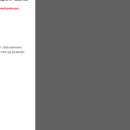
 boule/petanque,
 i Skåneidrotten,
n med sig beskedet