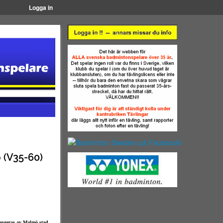
Logga in
 (V35-60)
rangeras av Malmö stad