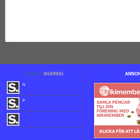
SOCIAL
SHARING
ANNON
N
P