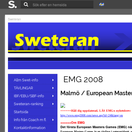
Sweteran
EMG 2008
Allm Swet-info
TÄVLINGAR
Malmö / European Master
IBF/EBU/SBF-info
Sweteran-ranking
======Håll dig uppdaterad, LÄS EMG:s nyhetsbrev:
Startsida
http://www.emg2008.com/news.asp?id=24&lang=en
Info från Coach m fl
======Om EMG
Det första European Masters Games (EMG) nå
Kontaktinformation
European Masters Games är en tävling i veteranidrott, 