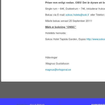
Priser mm enligt nedan. OBS! Det är dyrare att 
Single rum – 64€, Dubbelrum – 74€, inkluderar fruko
Bokas via E-mail:
sokos.hotels@sok.fi
eller Telefon
Måste bokas senast 20 September 2011!
Märk er bokning “ONSC”
Hotellets hemsida:
Sokos Hotel Tapiola Garden, Espoo
http://www.sokosh
Hälsningar
/Magnus Gustafsson
magnus@ortogonal.se