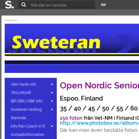
Sweteran
Open Nordic Senior
Allm Swet-info
TÄVLINGAR
Espoo, Finland
IBF/EBU/SBF-info
35 / 40 / 45 / 50 / 55 / 6
Sweteran-ranking
150 foton
från Vet-NM i Finland (
Startsida
http://www.photobox.se/album
Info från Coach m fl
Där kan man även beställa foton.
Kontaktinformation