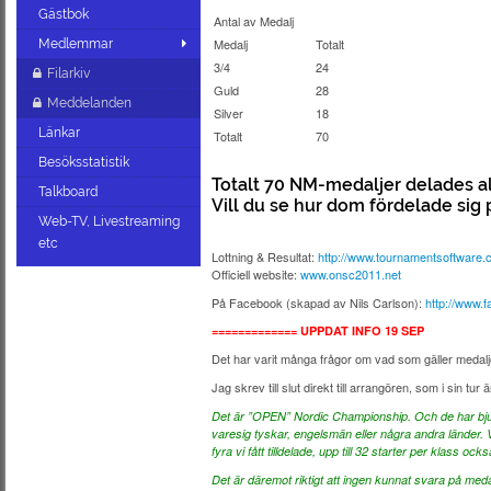
Gästbok
Antal av Medalj
Medalj
Totalt
Medlemmar
3/4
24
Filarkiv
Guld
28
Meddelanden
Silver
18
Länkar
Totalt
70
Besöksstatistik
Totalt 70 NM-medaljer delades all
Talkboard
Vill du se hur dom fördelade sig
Web-TV, Livestreaming
etc
Lottning & Resultat:
http://www.tournamentsoftwar
Officiell website:
www.onsc2011.net
På Facebook (skapad av Nils Carlson):
http://www.
============= UPPDAT INFO 19 SEP
Det har varit många frågor om vad som gäller medal
Jag skrev till slut direkt till arrangören, som i sin t
Det är ”OPEN” Nordic Championship. Och de har bjudit
varesig tyskar, engelsmän eller några andra länder. Vi 
fyra vi fått tilldelade, upp till 32 starter per klass 
Det är däremot riktigt att ingen kunnat svara på me