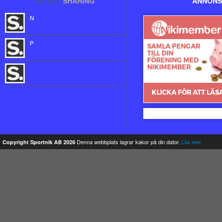
SOCIAL
SHARING
ANNONS
N
P
Nikimember
Denna webbplats lagrar kakor på din dator.
Läs mer
Copyright Sportnik AB 2026