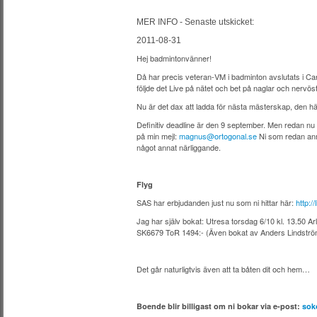
MER INFO - Senaste utskicket:
2011-08-31
Hej badmintonvänner!
Då har precis veteran-VM i badminton avslutats i Cana
följde det Live på nätet och bet på naglar och nervöst
Nu är det dax att ladda för nästa mästerskap, den h
Definitiv deadline är den 9 september. Men redan nu är
på min mejl:
magnus@ortogonal.se
Ni som redan anmäl
något annat närliggande.
Flyg
SAS har erbjudanden just nu som ni hittar här:
http:
Jag har själv bokat: Utresa torsdag 6/10 kl. 13.50 
SK6679 ToR 1494:- (Även bokat av Anders Lindströ
Det går naturligtvis även att ta båten dit och hem…
Boende blir billigast om ni bokar via e-post:
sok