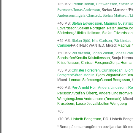
+35 MS:
Fredrik Bohlin, Ulf Svensson, Stefan 
Svensson/Jonas Andersson,
Stefan Mattsson
Andersson/Ingela Clarstedt, Stefan Mattsson/L
+40 MS:
Stefan Edvardsson, Magnus Gustafss
Edvardsson/Joakim Nordgren, Peter Baeza/Jo
Söderberg/Ullrika Hellman, Stefan Edvardsson
+45 MS:
Stefan Sjöö, Nils Carlson, Pär Lindau,
Carlson/
PARTNER WANTED, Mixed:
Magnus N
+50 MS:
Per Areskär, Johan Widoff, Jonas Bra
Sandström/Kerstin Kristoffersson
, Sonja Her
Kristoffersson, Christer Forsgren/Sonja Herma
+55 MS
: Christer Forsgren, Curt Ingedahl, Bjö
Forsgren/Sören Mohlin
,
Björn Wigardt/Bert Be
Mixed:
Lennart Strömberg/Gunnel Bengtsson
,
+60 MS:
Per-Arnold Höij, Anders Lindström, R
Persson/Stefan Öberg,
Anders Lindström/Per
Wengberg/Jena Andreassen (Denmark),
Mixed
Kruseborn, Lasse Jedvall/Lotten Wengberg
+65
+70 DS:
Lisbeth Bengtsson
, DD: Lisbeth Ben
* Beror på om arrangörerna beviljar start för mer