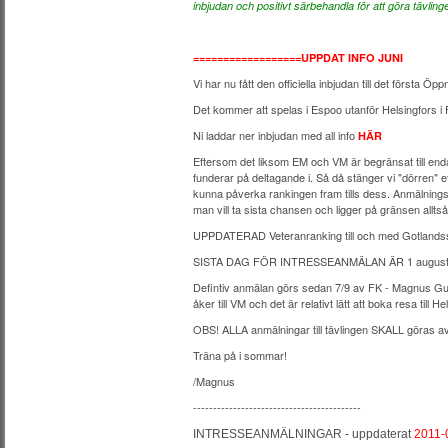
inbjudan och positivt särbehandla för att göra tävlingen
==================UPPDAT INFO JUNI
Vi har nu fått den officiella inbjudan till det första
Det kommer att spelas i Espoo utanför Helsingfors i F
Ni laddar ner inbjudan med all info
HÄR
Eftersom det liksom EM och VM är begränsat till end
funderar på deltagande i. Så då stänger vi "dörren
kunna påverka rankingen fram tills dess. Anmälningsti
man vill ta sista chansen och ligger på gränsen alltså
UPPDATERAD Veteranranking till och med Gotlands
SISTA DAG FÖR INTRESSEANMÄLAN ÄR 1 augusti t
Defintiv anmälan görs sedan 7/9 av FK - Magnus Gus
åker till VM och det är relativt lätt att boka resa till 
OBS! ALLA anmälningar till tävlingen SKALL göras av 
Träna på i sommar!
/Magnus
------------------------------------------
INTRESSEANMÄLNINGAR - uppdaterat
2011-