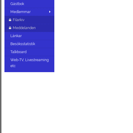
Gästbok
Medlemmar
Filarkiv
Meddelanden
Länkar
Besöksstatistik
Talkboard
Web-TV, Livestreaming
etc