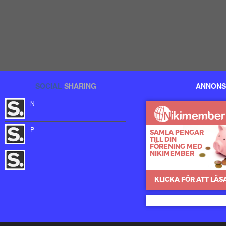
SOCIAL
SHARING
ANNONS
N
P
Nikimember