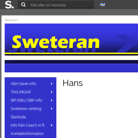
Sweteran
Hans
Allm Swet-info
TÄVLINGAR
IBF/EBU/SBF-info
Sweteran-ranking
Startsida
Info från Coach m fl
Kontaktinformation