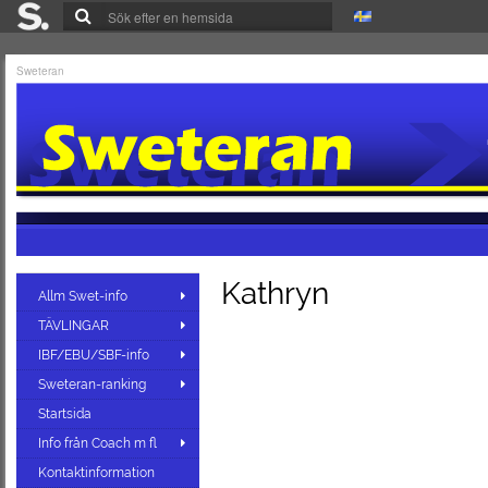
Sweteran
Kathryn
Allm Swet-info
TÄVLINGAR
IBF/EBU/SBF-info
Sweteran-ranking
Startsida
Info från Coach m fl
Kontaktinformation