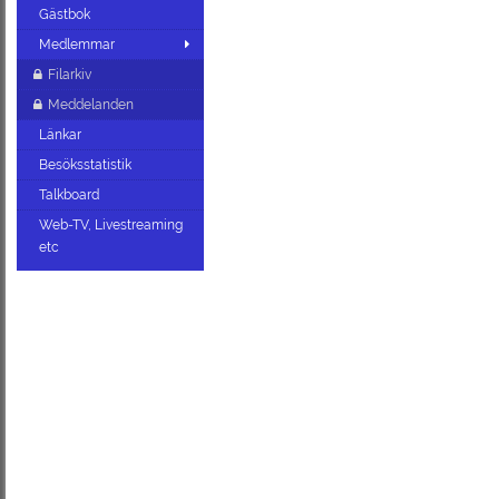
Gästbok
Medlemmar
Filarkiv
Meddelanden
Länkar
Besöksstatistik
Talkboard
Web-TV, Livestreaming
etc