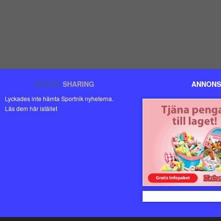
SOCIAL
SHARING
ANNONS
Lyckades inte hämta Sportnik nyheterna.
Läs dem här istället
Kakservice