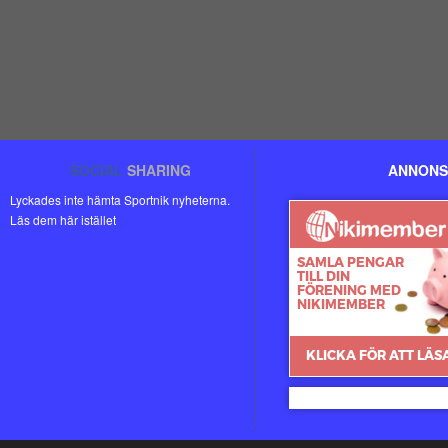
SOCIAL
SHARING
ANNONS
Lyckades inte hämta Sportnik nyheterna.
Läs dem här istället
Nikimember