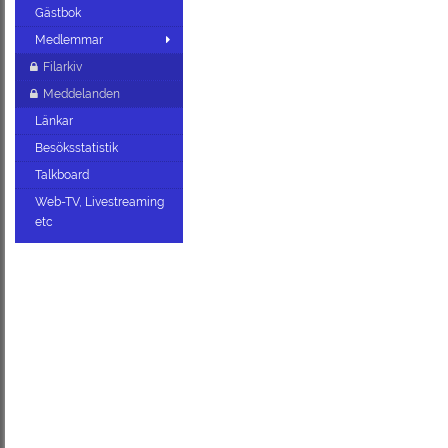
Gästbok
Medlemmar
Filarkiv
Meddelanden
Länkar
Besöksstatistik
Talkboard
Web-TV, Livestreaming
etc