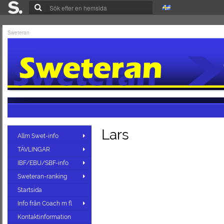
Sweteran
Lars
Allm Swet-info
TÄVLINGAR
IBF/EBU/SBF-info
Sweteran-ranking
Startsida
Info från Coach m fl
Kontaktinformation