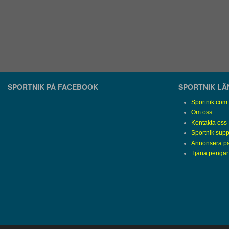
SPORTNIK PÅ FACEBOOK
SPORTNIK L
Sportnik.com
Om oss
Kontakta oss
Sportnik supp
Annonsera på
Tjäna pengar