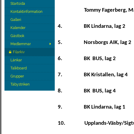
Startsida
Tommy Fagerberg, Ma
Kontaktinformation
Galleri
4.
BK Lindarna, lag 2
Kalender
Gästbok
5.
Norsborgs AIK, lag 2
Medlemmar
Filarkiv
6.
BK
BUS, lag 2
Länkar
Talkboard
7.
BK Kristallen, lag 4
Grupper
Täbystriken
8.
BK
BUS, lag 4
9.
BK Lindarna, lag 1
10.
Upplands-Väsby/Sigtu