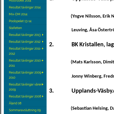
Höstrusket 2014
Resultat tävlingar 2014
Mix-DM 2014
(Yngve Nilsson, Erik 
Poolspelet 13-14
Stafetten
Leuving, Åsa Östertr
Resultat tävlingar 2013
Resultat tävlingar 2012
2.
BK Kristallen, lag
Resultat tävlingar 2011-
2012
Resultat tävlingar 2010-
(Mats Karlsson, Dimit
2011
Resultat tävlingar 2009-
Jonny Winberg, Fredr
2010
Resultat tävlingar våren
2009
3.
Upplands-Väsby/S
Resultat tävlingar 2008
Åland 08
(Sebastian Helsing, 
Sommaravsluttning 09