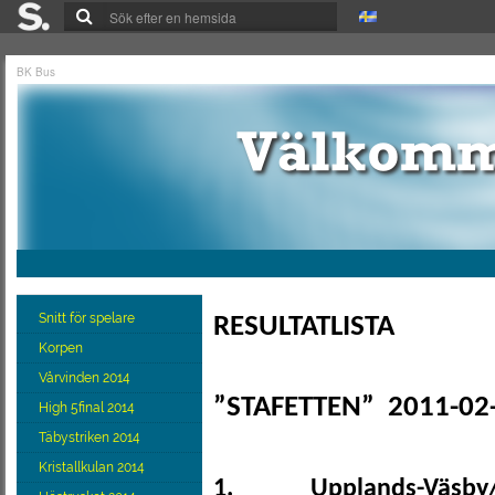
BK Bus
Snitt för spelare
RESULTATLISTA
Korpen
Vårvinden 2014
”STAFETTEN”
2011-02
High 5final 2014
Täbystriken 2014
Kristallkulan 2014
1.
Upplands-Väsby/S