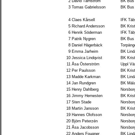
2
David Tärnström
BK Bus
3
Tomas Gabrielsson
BK Bus
4
Claes Kårsell
IFK Täb
5
Richard Andersson
BK Krist
6
Henrik Söderman
IFK Täb
7
Patrik Nygren
BK Bus
8
Daniel Hägerbäck
Torpäng
9
Emma Jarheim
BK Lind
10
Jessica Lindqvist
BK Krist
11
Åsa Österström
Uppl Vä
12
Per Paulsson
BK Krist
13
Madde Karkman
BK Lind
14
Jan Rundgren
BK Mäla
15
Henry Dahlberg
Norsbor
16
Jimmy Hernesten
BK Krist
17
Sten Stade
Norsbor
18
Martin Jansson
BK Krist
19
Hannes Olofsson
Norsbor
20
Björn Peterzén
Norsbor
21
Åsa Jacobsson
Norsbor
22
Anders Fougner
BK Lind