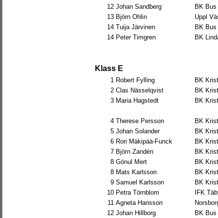
12
Johan Sandberg
BK Bus
13
Björn Ohlin
Uppl Vä
14
Tuija Järvinen
BK Bus
14
Peter Timgren
BK Lind
Klass E
1
Robert Fylling
BK Krist
2
Clas Nässelqvist
BK Krist
3
Maria Hagstedt
BK Krist
4
Therese Persson
BK Krist
5
Johan Solander
BK Krist
6
Rori Mäkipää-Funck
BK Krist
7
Björn Zandén
BK Krist
8
Gönul Mert
BK Krist
8
Mats Karlsson
BK Krist
9
Samuel Karlsson
BK Krist
10
Petra Törnblom
IFK Täb
11
Agneta Hansson
Norsbor
12
Johan Hillborg
BK Bus