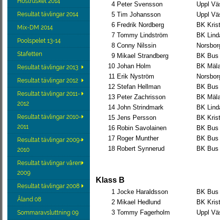
Höstrusket 2014
4
Peter Svensson
Uppl Vä
Resultat tävlingar 2014
5
Tim Johansson
Uppl Vä
6
Fredrik Nordberg
BK Krist
Mix-DM 2014
7
Tommy Lindström
BK Lind
Poolspelet 13-14
8
Conny Nilssin
Norsbor
Stafetten
9
Mikael Strandberg
BK Bus
10
Johan Holm
BK Mäla
Resultat tävlingar 2013
11
Erik Nyström
Norsbor
Resultat tävlingar 2012
12
Stefan Hellman
BK Bus
Resultat tävlingar 2011-
13
Peter Zachrisson
BK Mäla
2012
14
John Strindmark
BK Lind
Resultat tävlingar 2010-
15
Jens Persson
BK Krist
2011
16
Robin Savolainen
BK Bus
17
Roger Munther
BK Bus
Resultat tävlingar 2009-
18
Robert Synnerud
BK Bus
2010
Resultat tävlingar våren
2009
Klass B
Resultat tävlingar 2008
1
Jocke Haraldsson
BK Bus
Åland 08
2
Mikael Hedlund
BK Krist
3
Tommy Fagerholm
Uppl Vä
Sommaravsluttning 09