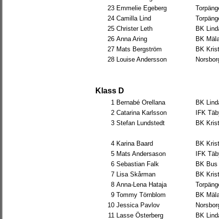
23
Emmelie Egeberg
Torpäng
24
Camilla Lind
Torpäng
25
Christer Leth
BK Lind
26
Anna Aring
BK Mäla
27
Mats Bergström
BK Krist
28
Louise Andersson
Norsbor
Klass D
1
Bernabé Orellana
BK Lind
2
Catarina Karlsson
IFK Täb
3
Stefan Lundstedt
BK Krist
4
Karina Baard
BK Krist
5
Mats Andersason
IFK Täb
6
Sebastian Falk
BK Bus
7
Lisa Skårman
BK Krist
8
Anna-Lena Hataja
Torpäng
9
Tommy Törnblom
BK Mäla
10
Jessica Pavlov
Norsbor
11
Lasse Österberg
BK Lind