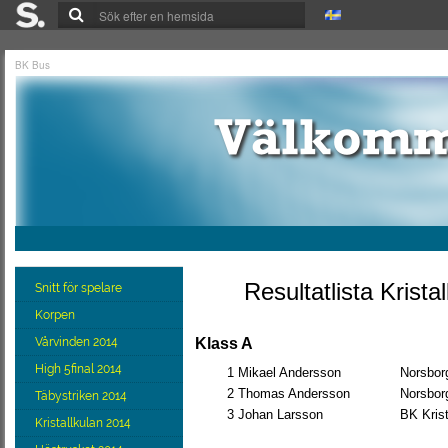
BK Bus
Resultatlista Krista
Snitt för spelare
Korpen
Vårvinden 2014
Klass A
High 5final 2014
1
Mikael Andersson
Norsbor
2
Thomas Andersson
Norsbor
Täbystriken 2014
3
Johan Larsson
BK Krist
Kristallkulan 2014