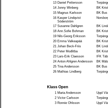
13
Daniel Pettersson
Torpäng
14
Jonny Winberg
BK Krist
15
Magnus Karlsson
BK Bus
16
Kasper Lindqvist
Norsbor
Söderström
17
Susanne Dahlgren
BK Lind
18
Ann.Sofie Bohman
BK Krist
19
Nils-Georg Eriksson
Torpäng
20
Emma Valkeapää
BK Krist
21
Johan Beck-Friis
BK Lind
22
Peter Modlitba
BK Krist
23
Lars-Erik Claesson
IFK Täb
24
Anton Ahlgren Andersson
BK Mäla
25
Tina Andersson
BK Bus
26
Mathias Lindberg
Torpäng
Klass Open
1
Maria Andersson
Uppl Vä
2
Victor Carlsson
Torpäng
3
Ronnie Ohlsson
Uppl Vä