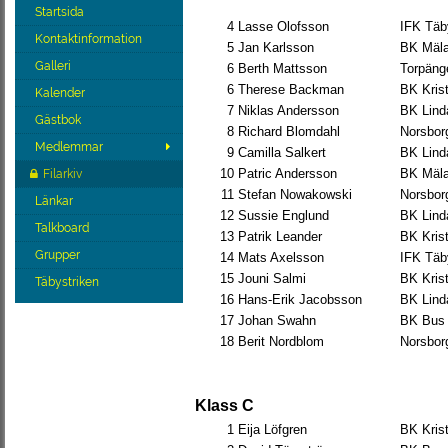
Startsida
4
Lasse Olofsson
IFK Täb
Kontaktinformation
5
Jan Karlsson
BK Mäla
Galleri
6
Berth Mattsson
Torpäng
6
Therese Backman
BK Krist
Kalender
7
Niklas Andersson
BK Lind
Gästbok
8
Richard Blomdahl
Norsbor
Medlemmar
9
Camilla Salkert
BK Lind
10
Patric Andersson
BK Mäla
Filarkiv
11
Stefan Nowakowski
Norsbor
Länkar
12
Sussie Englund
BK Lind
Talkboard
13
Patrik Leander
BK Krist
Grupper
14
Mats Axelsson
IFK Täb
15
Jouni Salmi
BK Krist
Täbystriken
16
Hans-Erik Jacobsson
BK Lind
17
Johan Swahn
BK Bus
18
Berit Nordblom
Norsbor
Klass C
1
Eija Löfgren
BK Krist